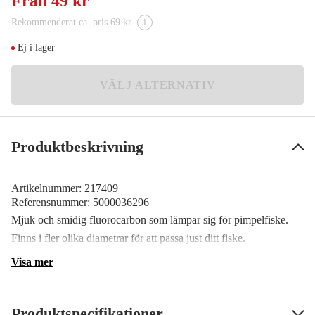
Från
49 kr
Meddela mig
49 kr
Rekommenderat ca. pris 69 kr
i
0,21 mm
Meddela mig
52 kr
Ej i lager
0,29 mm
Meddela mig
VÄLJ ALTERNATIV
49 kr
Produktbeskrivning
Artikelnummer:
217409
Referensnummer:
5000036296
Mjuk och smidig fluorocarbon som lämpar sig för pimpelfiske.
Finns i fler olika diametrar för att passa just ditt fiske.
Visa mer
Produktspecifikationer