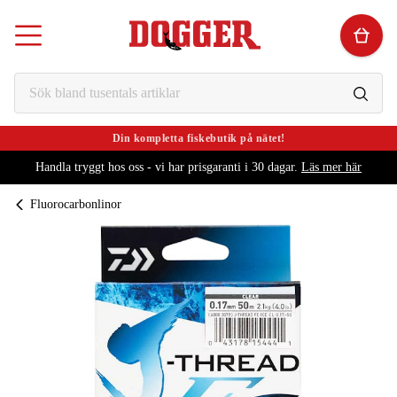
Din kompletta fiskebutik på nätet!
Handla tryggt hos oss - vi har prisgaranti i 30 dagar.
Läs mer här
Fluorocarbonlinor