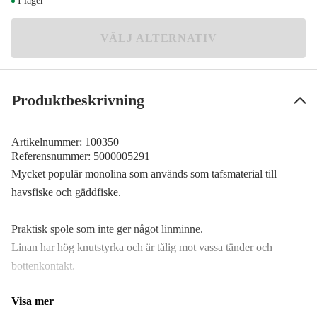
I lager
189 kr
0,80 mm
VÄLJ ALTERNATIV
Meddela mig
169 kr
0,90 mm
178 kr
Produktbeskrivning
1,00 mm
249 kr
Artikelnummer:
100350
1,20 mm
Referensnummer:
5000005291
Meddela mig
239 kr
Mycket populär monolina som används som tafsmaterial till
havsfiske och gäddfiske.
1,40 mm
Meddela mig
181 kr
Praktisk spole som inte ger något linminne.
Linan har hög knutstyrka och är tålig mot vassa tänder och
bottenkontakt.
Visa mer