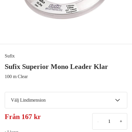
Sufix
Sufix Superior Mono Leader Klar
100 m Clear
Välj Lindimension
0,60 mm
Från
167 kr
167 kr
-
+
0,70 mm