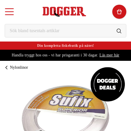
Din kompletta fiskebutik på nätet!
Handla tryggt hos oss - vi har prisgaranti i 30 dagar.
Läs mer här
Nylonlinor