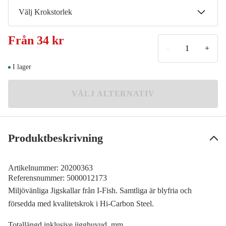
10 g
Välj Krokstorlek
7,5 g
Från
34 kr
10/0
-
+
I lager
8/0
VÄLJ ALTERNATIV
6/0
2/0
Produktbeskrivning
5/0
Artikelnummer:
20200363
Referensnummer:
5000012173
4/0
Miljövänliga Jigskallar från I-Fish. Samtliga är blyfria och
försedda med kvalitetskrok i Hi-Carbon Steel.
Totallängd inklusive jigghuvud, mm