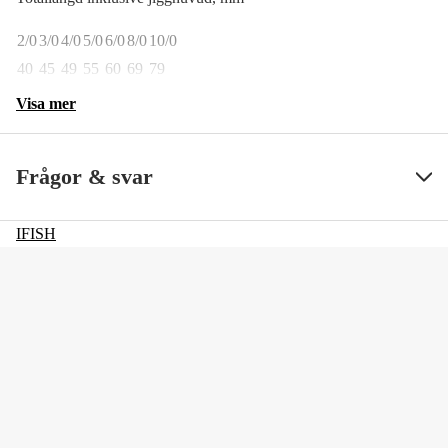
2/0
3/0
4/0
5/0
6/0
8/0
10/0
40
45
49
55
60
69
79
Visa mer
Frågor & svar
IFISH