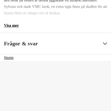
den betar på botten är denna jiggskalle ett utmärkt alternativ.
Sylvass och stark VMC krok, en extra ögla finns på skallen för att
kunna fästa en stinger om så önskas.
Visa mer
Frågor & svar
Storm