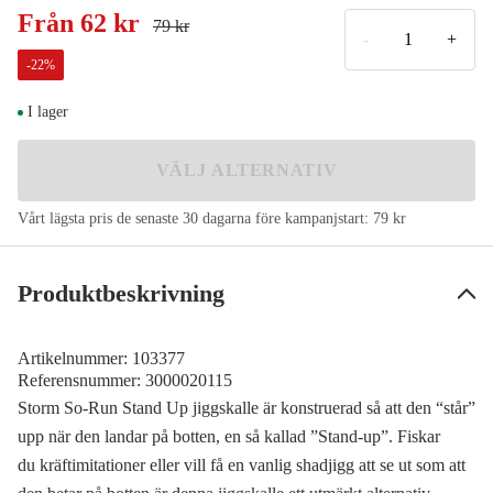
14 g
Från
62 kr
5/0
79 kr
-
+
-
22
%
I lager
VÄLJ ALTERNATIV
Vårt lägsta pris de senaste 30 dagarna före kampanjstart:
79 kr
Produktbeskrivning
Artikelnummer:
103377
Referensnummer:
3000020115
Storm So-Run Stand Up jiggskalle är konstruerad så att den “står”
upp när den landar på botten, en så kallad ”Stand-up”. Fiskar
du kräftimitationer eller vill få en vanlig shadjigg att se ut som att