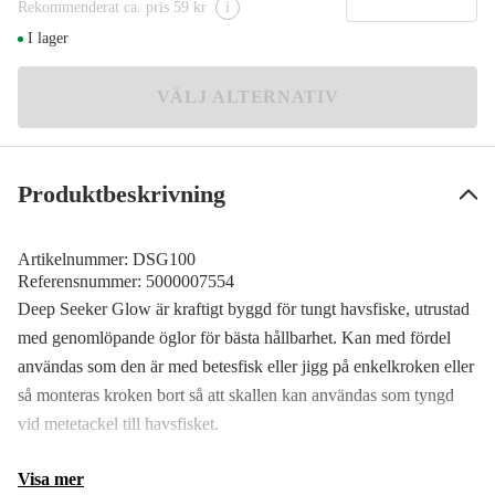
Rekommenderat ca. pris 59 kr
i
300 g
I lager
95 kr
500 g
VÄLJ ALTERNATIV
129 kr
Produktbeskrivning
Artikelnummer:
DSG100
Referensnummer:
5000007554
Deep Seeker Glow är kraftigt byggd för tungt havsfiske, utrustad
med genomlöpande öglor för bästa hållbarhet. Kan med fördel
användas som den är med betesfisk eller jigg på enkelkroken eller
så monteras kroken bort så att skallen kan användas som tyngd
vid metetackel till havsfisket.
Visa mer