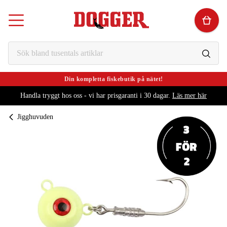
Din kompletta fiskebutik på nätet!
Handla tryggt hos oss - vi har prisgaranti i 30 dagar.
Läs mer här
Jigghuvuden