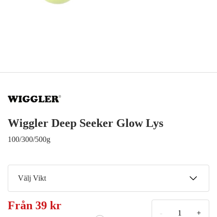
Wiggler Deep Seeker Glow Lys
100/300/500g
Välj Vikt
100 g
Från
39 kr
39 kr
-
+