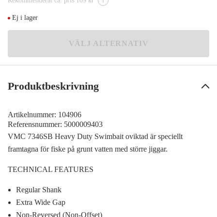
Rekommenderat ca. pris 109 kr
i
4/0
Meddela mig
109 kr
Ej i lager
9/0
Meddela mig
VÄLJ ALTERNATIV
98 kr
11/0
Meddela mig
79 kr
Produktbeskrivning
Artikelnummer:
104906
Referensnummer:
5000009403
VMC 7346SB Heavy Duty Swimbait oviktad är speciellt
framtagna för fiske på grunt vatten med större jiggar.
TECHNICAL FEATURES
Regular Shank
Extra Wide Gap
Non-Reversed (Non-Offset)