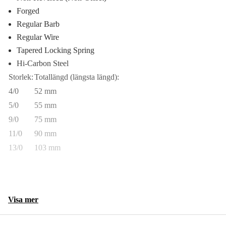
Forged
Regular Barb
Regular Wire
Tapered Locking Spring
Hi-Carbon Steel
Storlek:
Totallängd (längsta längd):
4/0
52 mm
5/0
55 mm
9/0
75 mm
11/0
90 mm
13/0
103 mm
Visa mer