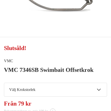
Slutsåld
!
VMC
VMC 7346SB Swimbait Offsetkrok
Välj Krokstorlek
5/0
Från
79 kr
Meddela mig
81 kr