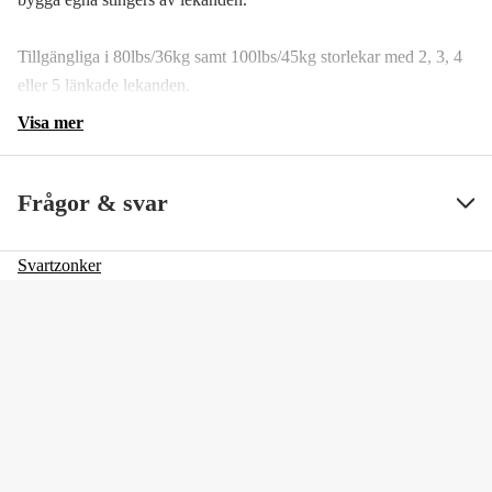
Tillgängliga i 80lbs/36kg samt 100lbs/45kg storlekar med 2, 3, 4
eller 5 länkade lekanden.
Visa mer
Frågor & svar
Svartzonker