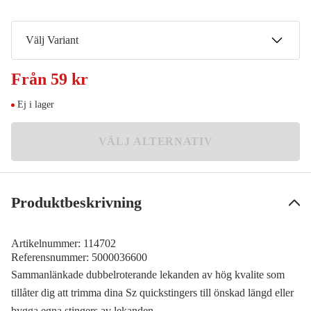
Välj Variant
80lbs/36kg
Från
59 kr
Meddela mig
59 kr
Ej i lager
VÄLJ ALTERNATIV
Produktbeskrivning
Artikelnummer:
114702
Referensnummer:
5000036600
Sammanlänkade dubbelroterande lekanden av hög kvalite som
tillåter dig att trimma dina Sz quickstingers till önskad längd eller
bygga egna stingers av lekanden.