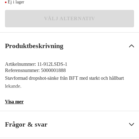
Ej i lager
21 g
Meddela mig
49 kr
VÄLJ ALTERNATIV
10,6 g
Meddela mig
49 kr
Produktbeskrivning
Artikelnummer:
11-912LSDS-1
Referensnummer:
5000001888
Stavformad dropshot-sänke från BFT med starkt och hållbart
lekande.
Visa mer
Frågor & svar