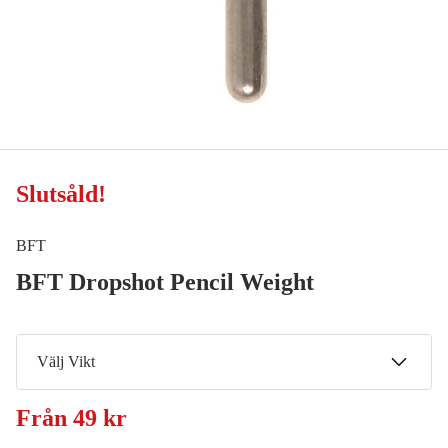
Slutsåld
!
BFT
BFT Dropshot Pencil Weight
Välj Vikt
14 g
Från
49 kr
Meddela mig
49 kr