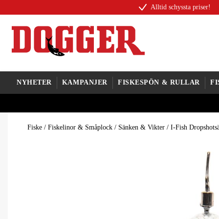
Alltid schyssta priser!
NYHETER
KAMPANJER
FISKESPÖN & RULLAR
F
Fiske
/
Fiskelinor & Småplock
/
Sänken & Vikter
/
I-Fish Dropshotsä