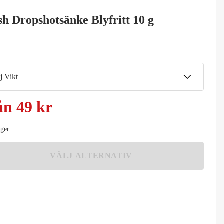
sh Dropshotsänke Blyfritt 10 g
k
j Vikt
g
ån
49 kr
Meddela mig
9 kr
g
ager
Meddela mig
9 kr
VÄLJ ALTERNATIV