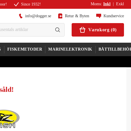
Moms
:
Inkl
|
Exkl
door!
Since 1932!
info@dogger.se
Retur & Byten
Kundservice
Varukorg
(
0
)
G
FISKEMETODER
MARINELEKTRONIK
BÅTTILLBEHÖ
såld
!