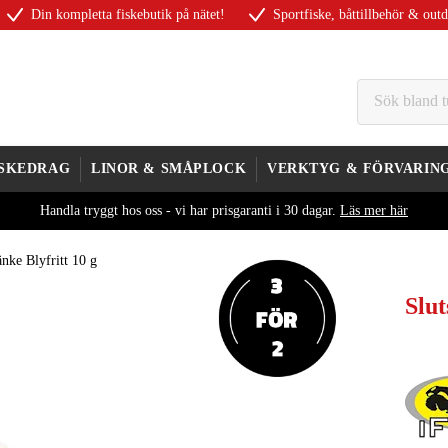
Din kompletta fiskebutik på nätet!
Sportfiske, båttillbehör & out
ISKEDRAG
LINOR & SMÅPLOCK
VERKTYG & FÖRVARIN
Handla tryggt hos oss - vi har prisgaranti i 30 dagar.
Läs mer här
nke Blyfritt 10 g
Slut