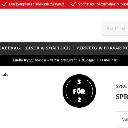
Din kompletta fiskebutik på nätet!
Sportfiske, båttillbehör & out
ISKEDRAG
LINOR & SMÅPLOCK
VERKTYG & FÖRVARIN
Handla tryggt hos oss - vi har prisgaranti i 30 dagar.
Läs mer här
 Tafs
SPRO
SPR
Väl