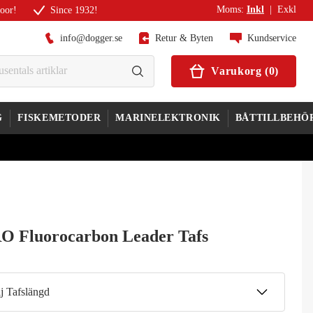
Moms
:
Inkl
|
Exkl
door!
Since 1932!
info@dogger.se
Retur & Byten
Kundservice
Varukorg
(
0
)
G
FISKEMETODER
MARINELEKTRONIK
BÅTTILLBEHÖ
O Fluorocarbon Leader Tafs
j Tafslängd