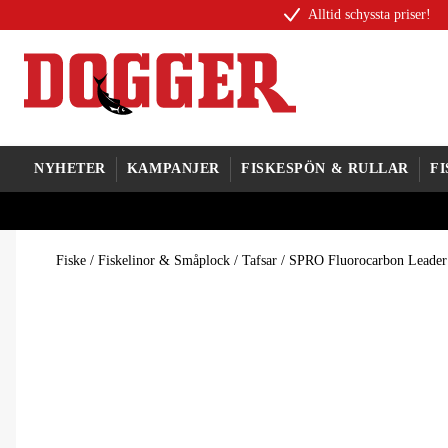
Alltid schyssta priser!
NYHETER
KAMPANJER
FISKESPÖN & RULLAR
F
Fiske
/
Fiskelinor & Småplock
/
Tafsar
/
SPRO Fluorocarbon Leader