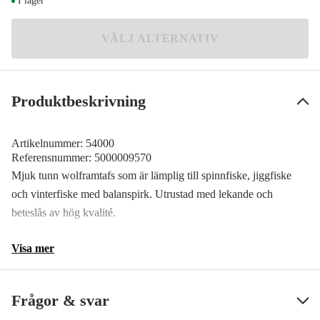
I lager
39 kr
25 cm 10 kg 2-pack
VÄLJ ALTERNATIV
39 kr
25 cm 15 kg 2-pack
49 kr
Produktbeskrivning
35 cm 5 kg 2-pack
39 kr
Artikelnummer:
54000
35 cm 10 kg 2-pack
Referensnummer:
5000009570
49 kr
Mjuk tunn wolframtafs som är lämplig till spinnfiske, jiggfiske
och vinterfiske med balanspirk. Utrustad med lekande och
35 cm 15 kg 2-pack
49 kr
beteslås av hög kvalité.
45 cm 15 kg 2-pack
Visa mer
59 kr
Frågor & svar