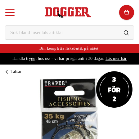
Din kompletta fiskebutik på nätet!
Handla tryggt hos oss - vi har prisgaranti i 30 dagar.
Läs mer här
Tafsar