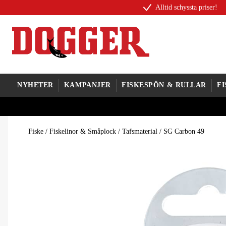
Alltid schyssta priser!
NYHETER
KAMPANJER
FISKESPÖN & RULLAR
F
Fiske
/
Fiskelinor & Småplock
/
Tafsmaterial
/
SG Carbon 49