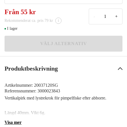
SG
Från
55 kr
69 kr
-
+
Rekommenderat ca. pris 79 kr
i
SK
I lager
55 kr
SKFL
VÄLJ ALTERNATIV
55 kr
SDOT
55 kr
Produktbeskrivning
Artikelnummer:
20037120SG
Referensnummer:
3000023843
Vertikalpirk med lystrekrok för pimpelfiske efter abborre.
Längd 40mm. Vikt 6g.
Visa mer