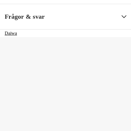
Kullager + rullager
6+1
Visa mindre
Frågor & svar
Daiwa