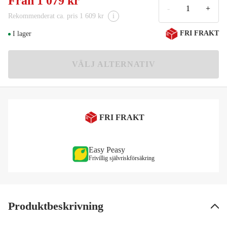
Från
1 079 kr
1 079 kr
-
+
Rekommenderat ca. pris 1 609 kr
i
2000D
Meddela mig
FRI FRAKT
I lager
1 079 kr
2500D
1 195 kr
VÄLJ ALTERNATIV
3000D-C
1 199 kr
4000D-C
FRI FRAKT
1 179 kr
5000D-C
1 835 kr
Easy Peasy
Frivillig självriskförsäkring
6000D
1 369 kr
Produktbeskrivning