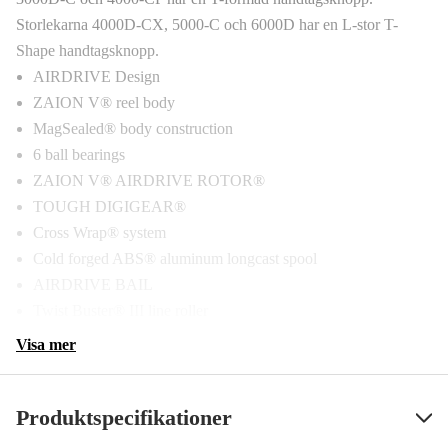
Storlekarna 4000D-CX, 5000-C och 6000D har en L-stor T-
Shape handtagsknopp.
AIRDRIVE Design
ZAION V® reel body
MagSealed® body construction
6 ball bearings
ZAION V® AIRDRIVE ROTOR®
TOUGH DIGIGEAR®
Cross Wrap® system
Cold forged ABS® aluminum longcast spool
AIRDRIVE BAIL
Twist Buster® III line roller
Visa mer
Produktspecifikationer