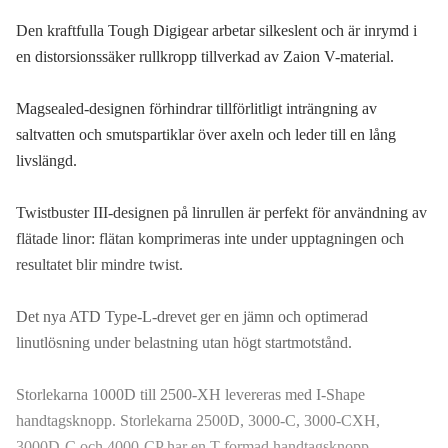
Den kraftfulla Tough Digigear arbetar silkeslent och är inrymd i
en distorsionssäker rullkropp tillverkad av Zaion V-material.
Magsealed-designen förhindrar tillförlitligt inträngning av
saltvatten och smutspartiklar över axeln och leder till en lång
livslängd.
Twistbuster III-designen på linrullen är perfekt för användning av
flätade linor: flätan komprimeras inte under upptagningen och
resultatet blir mindre twist.
Det nya ATD Type-L-drevet ger en jämn och optimerad
linutlösning under belastning utan högt startmotstånd.
Storlekarna 1000D till 2500-XH levereras med I-Shape
handtagsknopp. Storlekarna 2500D, 3000-C, 3000-CXH,
3000D-C och 4000-CP har en T-formad handtagsknopp.