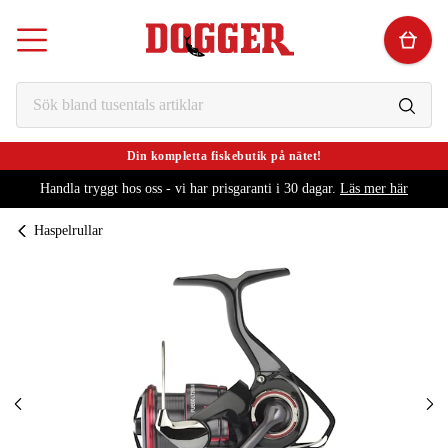
Din kompletta fiskebutik på nätet!
Handla tryggt hos oss - vi har prisgaranti i 30 dagar.
Läs mer här
Haspelrullar