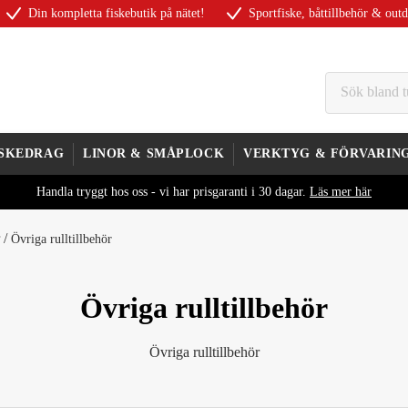
Din kompletta fiskebutik på nätet!
Sportfiske, båttillbehör & out
ISKEDRAG
LINOR & SMÅPLOCK
VERKTYG & FÖRVARIN
Handla tryggt hos oss - vi har prisgaranti i 30 dagar.
Läs mer här
/
Övriga rulltillbehör
Övriga rulltillbehör
Övriga rulltillbehör