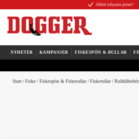
Alltid schyssta priser!
NYHETER
KAMPANJER
FISKESPÖN & RULLAR
F
Start
/
Fiske
/
Fiskespön & Fiskerullar
/
Fiskerullar
/
Rulltillbehör