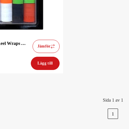
13 Fishing Reel Wraps Anchor 10-Pack
Jämför
Lägg till
Sida 1 av 1
1