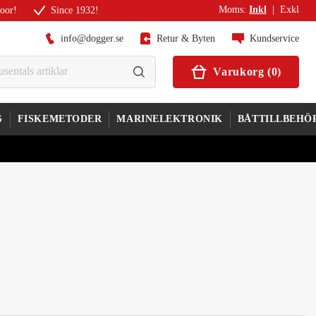
Moms
:
Inkl
|
Exkl
door!
Since 1932!
info@dogger.se
Retur & Byten
Kundservice
Varukorg
(
0
)
G
FISKEMETODER
MARINELEKTRONIK
BÅTTILLBEHÖ