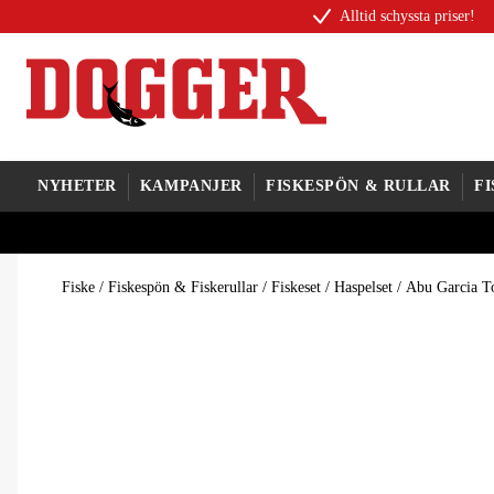
Alltid schyssta priser!
NYHETER
KAMPANJER
FISKESPÖN & RULLAR
F
Fiske
/
Fiskespön & Fiskerullar
/
Fiskeset
/
Haspelset
/
Abu Garcia T