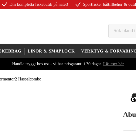
Din kompletta fiskebutik på nätet!
Sportfiske, båttillbehör & out
ISKEDRAG
LINOR & SMÅPLOCK
VERKTYG & FÖRVARIN
Handla tryggt hos oss - vi har prisgaranti i 30 dagar.
Läs mer här
ormentor2 Haspelcombo
Abu