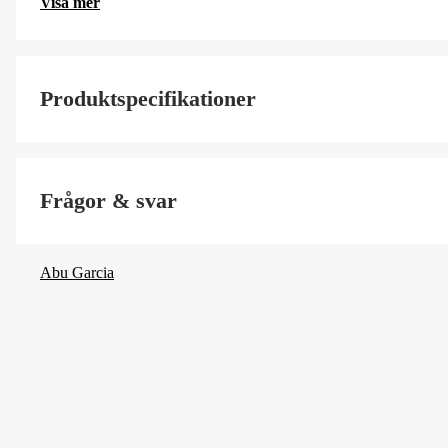
Visa mer
Produktspecifikationer
Spödelar
Frågor & svar
Spöklinga
Typ av spöring
Abu Garcia
Rullfäste
Kullager + rullager
Extraspole