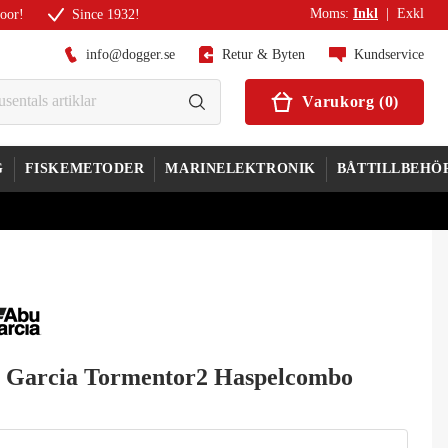
Moms
:
Inkl
|
Exkl
door!
Since 1932!
info@dogger.se
Retur & Byten
Kundservice
Varukorg
(
0
)
G
FISKEMETODER
MARINELEKTRONIK
BÅTTILLBEHÖ
 Garcia Tormentor2 Haspelcombo