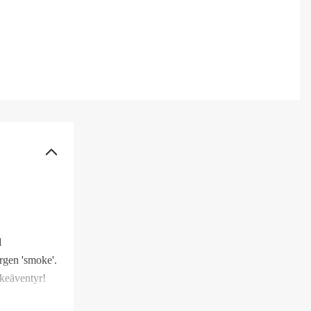
l
ärgen 'smoke'.
skeäventyr!