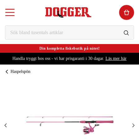
Din kompletta fiskebutik på nätet!
Handla tryggt hos oss - vi har prisgaranti i 30 dagar.
Läs mer här
Haspelspön