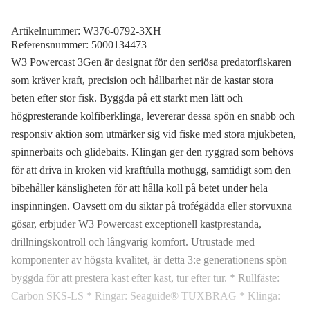
Artikelnummer:
W376-0792-3XH
Referensnummer:
5000134473
W3 Powercast 3Gen är designat för den seriösa predatorfiskaren
som kräver kraft, precision och hållbarhet när de kastar stora
beten efter stor fisk. Byggda på ett starkt men lätt och
högpresterande kolfiberklinga, levererar dessa spön en snabb och
responsiv aktion som utmärker sig vid fiske med stora mjukbeten,
spinnerbaits och glidebaits. Klingan ger den ryggrad som behövs
för att driva in kroken vid kraftfulla mothugg, samtidigt som den
bibehåller känsligheten för att hålla koll på betet under hela
inspinningen. Oavsett om du siktar på trofégädda eller storvuxna
gösar, erbjuder W3 Powercast exceptionell kastprestanda,
drillningskontroll och långvarig komfort. Utrustade med
komponenter av högsta kvalitet, är detta 3:e generationens spön
byggda för att prestera kast efter kast, tur efter tur. * Rullfäste:
Carbon SKS-LS * Ringar: Seaguide® TUXBRAG * Klinga: