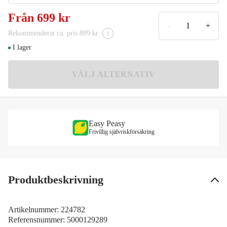
7'1'' 5-25G
Från
699 kr
699 kr
-
+
Rekommenderat ca. pris 889 kr
i
7'2'' 3-14G
I lager
795 kr
7'6'' 30-70G
VÄLJ ALTERNATIV
799 kr
8' 10-40G
889 kr
Easy Peasy
8' 120G
Frivillig självriskförsäkring
799 kr
8'2'' 150G
949 kr
Produktbeskrivning
Artikelnummer:
224782
Referensnummer:
5000129289