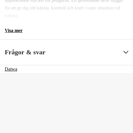
imponerande mycket för pengarna. En genomtänkt serie byggd
för att ge dig rätt känsla, kontroll och kraft i varje situation vid
vattnet.
Visa mer
Frågor & svar
Daiwa