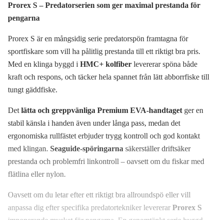
Prorex S – Predatorserien som ger maximal prestanda för
pengarna
Prorex S är en mångsidig serie predatorspön framtagna för
sportfiskare som vill ha pålitlig prestanda till ett riktigt bra pris.
Med en klinga byggd i
HMC+ kolfiber
levererar spöna både
kraft och respons, och täcker hela spannet från lätt abborrfiske till
tungt gäddfiske.
Det
lätta och greppvänliga Premium EVA-handtaget
ger en
stabil känsla i handen även under långa pass, medan det
ergonomiska rullfästet erbjuder trygg kontroll och god kontakt
med klingan.
Seaguide-spöringarna
säkerställer driftsäker
prestanda och problemfri linkontroll – oavsett om du fiskar med
flätlina eller nylon.
Oavsett om du letar efter ett riktigt bra allroundspö eller vill
anpassa dig efter specifika predatortekniker levererar
Prorex S