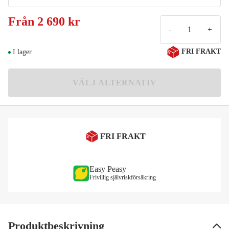
Medium
Från
2 690 kr
2 690 kr
-
+
Large
Meddela mig
FRI FRAKT
I lager
2 690 kr
XL
VÄLJ ALTERNATIV
2 690 kr
XXL
2 690 kr
FRI FRAKT
Easy Peasy
Frivillig självriskförsäkring
Produktbeskrivning