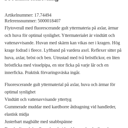
Artikelnummer:
17.74494
Referensnummer:
5000018407
Flytoverall med fluorescerande gult yttermateria på axlar, ärmar
och huva för optimal synlighet. Yttermaterialet är vindtätt och
vattenavvisande. Huvan med skärm kan vikas ner i kragen. Hög
krage fodrad i fleece. Lyftband på vardera axel. Reflexer sitter på
huva, axlar, bröst och ben. Utrustad med två bröstfickor, en liten
bröstficka med visselpipa, en stor ficka på varje lår och en
innerficka. Praktisk förvaringsväska ingår.
Fluorescerande gult yttermaterial på axlar, huva och ärmar för
optimal synlighet
Vindtätt och vattenavvisande yttertyg
Gummerade muddar med kardborre åtdragning vid handleder,
elastisk midja
Justerbart magbälte med snabbspänne