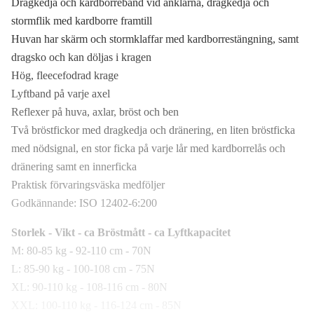
Dragkedja och kardborreband vid anklarna, dragkedja och
stormflik med kardborre framtill
Huvan har skärm och stormklaffar med kardborrestängning, samt
dragsko och kan döljas i kragen
Hög, fleecefodrad krage
Lyftband på varje axel
Reflexer på huva, axlar, bröst och ben
Två bröstfickor med dragkedja och dränering, en liten bröstficka
med nödsignal, en stor ficka på varje lår med kardborrelås och
dränering samt en innerficka
Praktisk förvaringsväska medföljer
Godkännande: ISO 12402-6:200
Storlek - Vikt - ca Bröstmått - ca Lyftkapacitet
M: 80-85 kg - 92-110 cm - 70N
L: 85-90 kg - 100-108 cm - 75N
XL: 90-110 kg - 108-116 cm - 80N
XXL: 100-110 kg - 116-124 cm - 85N