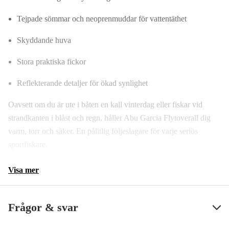
Tejpade sömmar och neoprenmuddar för vattentäthet
Skyddande huva
Stora praktiska fickor
Reflekterande detaljer för ökad synlighet
Oavsett om du är ute i båten en kall vinterdag eller fiskar vid
strandkanten i blåst och regn, håller Abu Garcia Flytoverall dig
varm, torr och säker. En pålitlig följeslagare för varje seriös
sportfiskare.
Visa mer
Frågor & svar