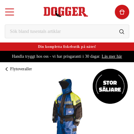
Din kompletta fiskebutik på nätet!
Handla tryggt hos oss - vi har prisgaranti i 30 dagar.
Läs mer här
Flytoveraller