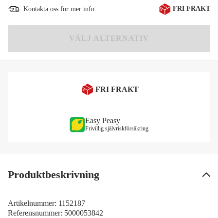
FRI FRAKT
Kontakta oss för mer info
2 185 kr
L
2 185 kr
VÄLJ ALTERNATIV
XL
2 185 kr
XXL
FRI FRAKT
2 185 kr
Easy Peasy
Frivillig självriskförsäkring
Produktbeskrivning
Artikelnummer:
1152187
Referensnummer:
5000053842