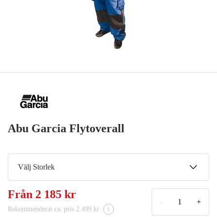
Abu Garcia Flytoverall
Välj Storlek
Small
Från
2 185 kr
2 185 kr
-
+
Rekommenderat ca. pris 2 499 kr
i
M