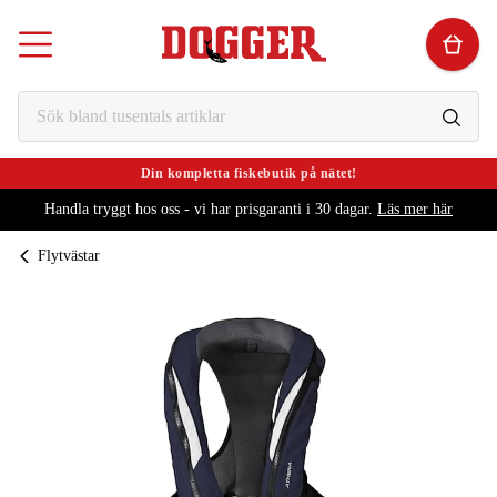
Din kompletta fiskebutik på nätet!
Handla tryggt hos oss - vi har prisgaranti i 30 dagar.
Läs mer här
Flytvästar