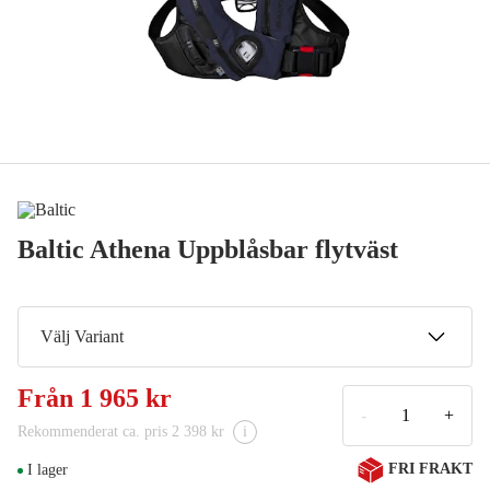
Baltic Athena Uppblåsbar flytväst
Välj Variant
Blå/Vit
Från
1 965 kr
1 965 kr
-
+
Rekommenderat ca. pris 2 398 kr
i
Svart/Grå
FRI FRAKT
I lager
1 965 kr