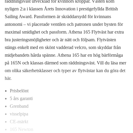
räddningsväst utvecklad för kvinnors kroppar. Västen kom
nyligen 2:a i klassen Årets Innovation i prestigefyllda British
Sailing Award. Passformen är skräddarsydd för kvinnans
antonomi – vi placerade ventilen och patronen under bysten för
maximal smidighet och passform. Athena 165 Flytväst har extra
bra justeringsmöjligheter och är nätt och följsam. Flytvästen
stängs enkelt med en skönt vadderad velcro, som skyddar från
midjebandets hårda spänne. Athena 165 har en hög bärförmåga
på 165N och klassas därmed som räddningsväst. Vill du läsa mer
om olika säkerhetsklasser och typer av flytvästar kan du göra det
här.
Prisbelönt
5 års garanti
Grenband
visselpipa
CE-märkt
165 Newton