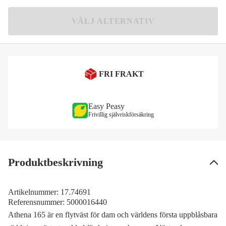
Vit/Rosa
1 965 kr
VÄLJ ALTERNATIV
FRI FRAKT
Easy Peasy
Frivillig självriskförsäkring
Produktbeskrivning
Artikelnummer:
17.74691
Referensnummer:
5000016440
Athena 165 är en flytväst för dam och världens första uppblåsbara