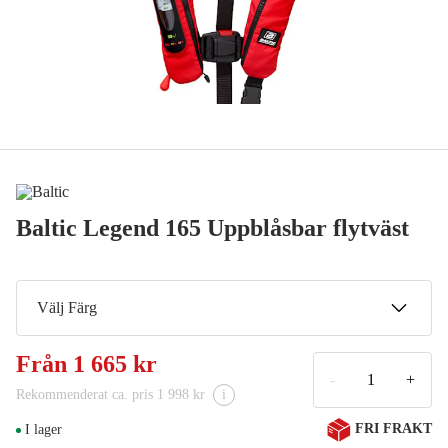
Baltic Legend 165 Uppblåsbar flytväst
Välj Färg
Röd
Från
1 665 kr
1 665 kr
-
+
Rekommenderat ca. pris 1 998 kr
i
Svart
FRI FRAKT
I lager
1 665 kr