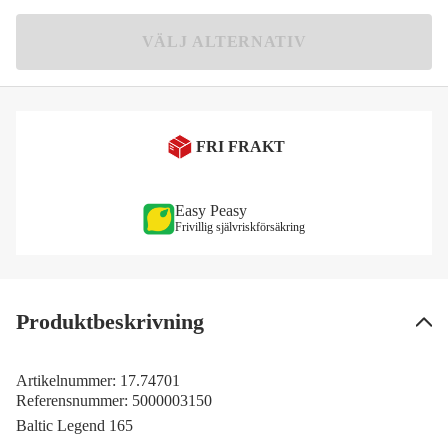
Vit
Meddela mig
1 665 kr
VÄLJ ALTERNATIV
Navy
1 665 kr
FRI FRAKT
Easy Peasy
Frivillig självriskförsäkring
Produktbeskrivning
Artikelnummer:
17.74701
Referensnummer:
5000003150
Baltic Legend 165