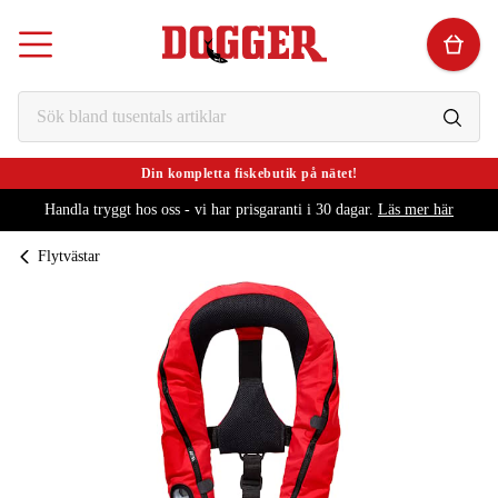
Din kompletta fiskebutik på nätet!
Handla tryggt hos oss - vi har prisgaranti i 30 dagar.
Läs mer här
Flytvästar