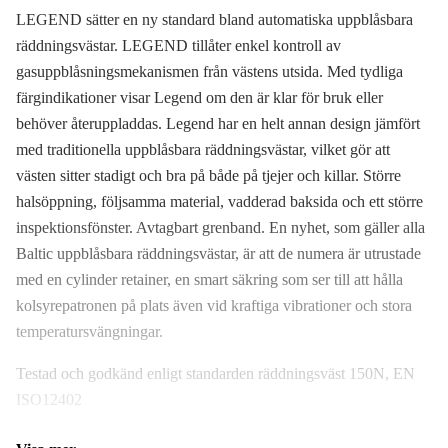
LEGEND sätter en ny standard bland automatiska uppblåsbara
räddningsvästar. LEGEND tillåter enkel kontroll av
gasuppblåsningsmekanismen från västens utsida. Med tydliga
färgindikationer visar Legend om den är klar för bruk eller
behöver återuppladdas. Legend har en helt annan design jämfört
med traditionella uppblåsbara räddningsvästar, vilket gör att
västen sitter stadigt och bra på både på tjejer och killar. Större
halsöppning, följsamma material, vadderad baksida och ett större
inspektionsfönster. Avtagbart grenband. En nyhet, som gäller alla
Baltic uppblåsbara räddningsvästar, är att de numera är utrustade
med en cylinder retainer, en smart säkring som ser till att hålla
kolsyrepatronen på plats även vid kraftiga vibrationer och stora
temperatursvängningar.
Testad och godkänd enligt standarden räddningsväst 150N, EN
ISO12402