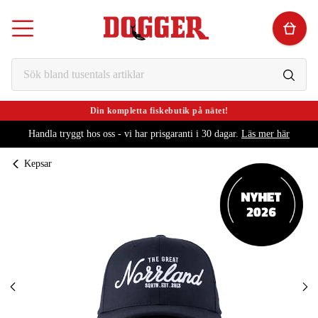
Din kompletta fiskebutik på nätet!
Handla tryggt hos oss - vi har prisgaranti i 30 dagar.
Läs mer här
Kepsar