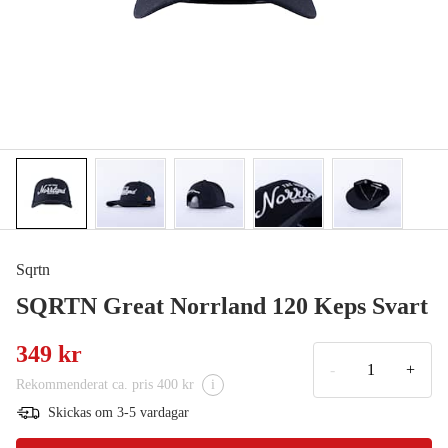
Sqrtn
SQRTN Great Norrland 120 Keps Svart
349 kr
-
+
Rekommenderat ca. pris 400 kr
i
Skickas om 3-5 vardagar