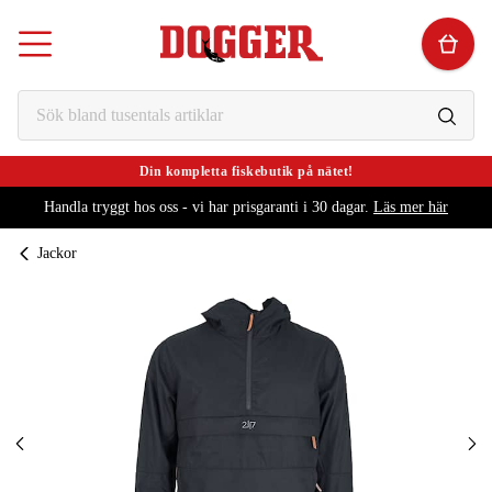
Din kompletta fiskebutik på nätet!
Handla tryggt hos oss - vi har prisgaranti i 30 dagar.
Läs mer här
Jackor