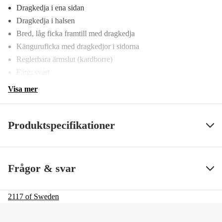
Dragkedja i ena sidan
Dragkedja i halsen
Bred, låg ficka framtill med dragkedja
Känguruficka med dragkedjor i sidorna
Reglerbara ärmslut (kardborre)
Färg: svart
Visa mer
Produktspecifikationer
Color
Svart
Visa mindre
Frågor & svar
Färgton
Svart
2117 of Sweden
Dam/Herr
Herr