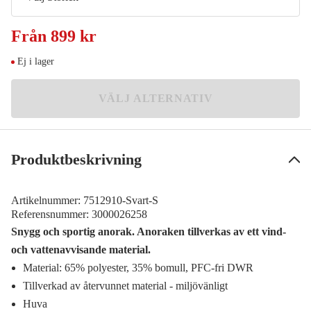
S
Från
899 kr
Meddela mig
899 kr
Ej i lager
M
Meddela mig
899 kr
VÄLJ ALTERNATIV
L
Meddela mig
899 kr
XL
Meddela mig
Produktbeskrivning
899 kr
2XL
Meddela mig
899 kr
Artikelnummer:
7512910-Svart-S
Referensnummer:
3000026258
3XL
Meddela mig
Snygg och sportig anorak. Anoraken tillverkas av ett vind-
899 kr
och vattenavvisande material.
Material: 65% polyester, 35% bomull, PFC-fri DWR
Tillverkad av återvunnet material - miljövänligt
Huva