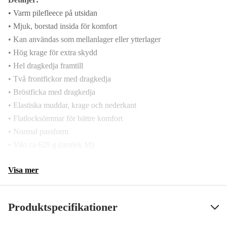
• Varm pilefleece på utsidan
• Mjuk, borstad insida för komfort
• Kan användas som mellanlager eller ytterlager
• Hög krage för extra skydd
• Hel dragkedja framtill
• Två frontfickor med dragkedja
• Bröstficka med dragkedja
• Elastiska muddar, krage och nederkant
• Flatlocksömmar för bättre komfort
• Normal passform
• Vikt ca 629 g (storlek M)
Visa mer
Produktspecifikationer