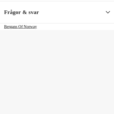
Color
Vanilla White
Visa mindre
Frågor & svar
Färgton
Vit
Bergans Of Norway
Dam/Herr
Dam