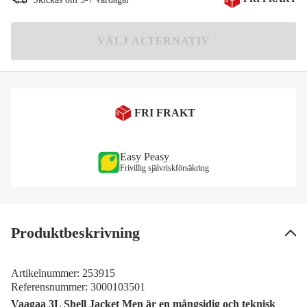
3 299 kr
L
VÄLJ ALTERNATIV
3 299 kr
XL
3 299 kr
XXL
FRI FRAKT
3 299 kr
Easy Peasy
Frivillig självriskförsäkring
Produktbeskrivning
Artikelnummer:
253915
Referensnummer:
3000103501
Vaagaa 3L Shell Jacket Men är en mångsidig och teknisk