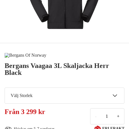
Bergans Vaagaa 3L Skaljacka Herr
Black
Välj Storlek
S
Från
3 299 kr
3 299 kr
-
+
M
FRI FRAKT
Skickas om 5-7 vardagar