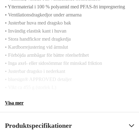
• Yttermaterial i 100 % polyamid med PFAS-fri impregnering
• Ventilationsdragkedjor under armarna
• Justerbar huva med dragsko bak
• Invändig elastisk kant i huvan
• Stora handfickor med dragkedja
• Kardborrejustering vid ärmslut
• Förböjda armbågar för bättre rörelsefrihet
• Inga axel- eller sidosömmar för minskad friktion
• Justerbar dragsko i nederkant
• bluesign® APPROVED detaljer
• Vikt ca 455 g (storlek L)
Visa mer
Produktspecifikationer