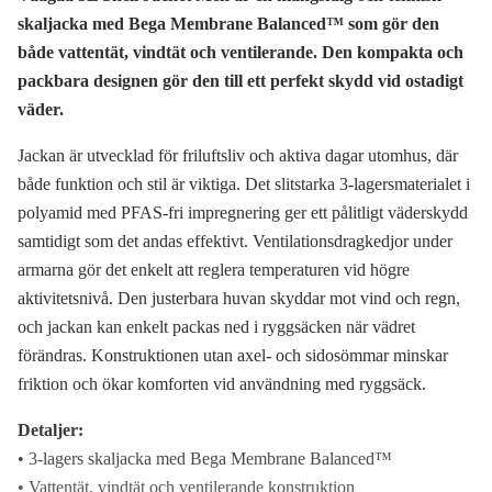
skaljacka med Bega Membrane Balanced™ som gör den
både vattentät, vindtät och ventilerande. Den kompakta och
packbara designen gör den till ett perfekt skydd vid ostadigt
väder.
Jackan är utvecklad för friluftsliv och aktiva dagar utomhus, där
både funktion och stil är viktiga. Det slitstarka 3-lagersmaterialet i
polyamid med PFAS-fri impregnering ger ett pålitligt väderskydd
samtidigt som det andas effektivt. Ventilationsdragkedjor under
armarna gör det enkelt att reglera temperaturen vid högre
aktivitetsnivå. Den justerbara huvan skyddar mot vind och regn,
och jackan kan enkelt packas ned i ryggsäcken när vädret
förändras. Konstruktionen utan axel- och sidosömmar minskar
friktion och ökar komforten vid användning med ryggsäck.
Detaljer:
• 3-lagers skaljacka med Bega Membrane Balanced™
• Vattentät, vindtät och ventilerande konstruktion