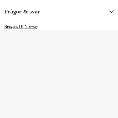
Color
Black
Visa mindre
Frågor & svar
Färgton
Svart
Bergans Of Norway
Dam/Herr
Herr