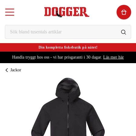
Din kompletta fiskebutik på nätet!
Handla tryggt hos oss - vi har prisgaranti i 30 dagar.
Läs mer här
Jackor