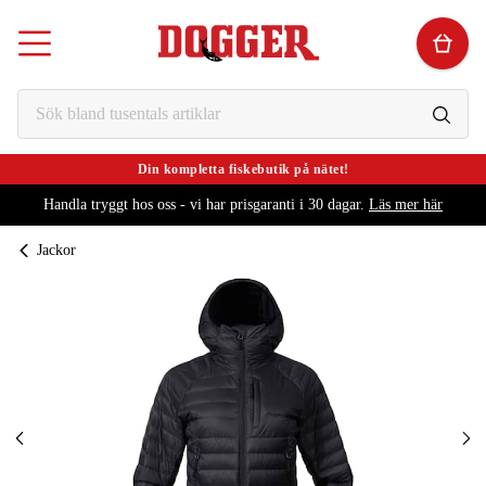
Din kompletta fiskebutik på nätet!
Handla tryggt hos oss - vi har prisgaranti i 30 dagar.
Läs mer här
Jackor