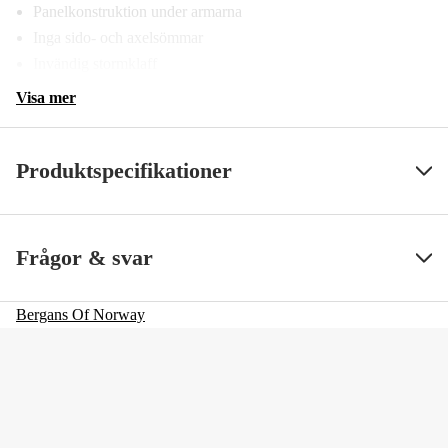
Panelkonstruktion under armarna
Inga sido- och axelsömmar
Invändig stormklaff
Visa mer
Produktspecifikationer
Färgton
Svart
Visa mindre
Frågor & svar
Dam/Herr
Dam
Bergans Of Norway