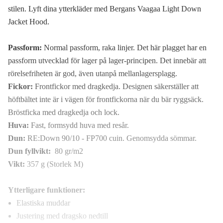
stilen. Lyft dina ytterkläder med Bergans Vaagaa Light Down
Jacket Hood.
Passform:
Normal passform, raka linjer. Det här plagget har en
passform utvecklad för lager på lager-principen. Det innebär att
rörelsefriheten är god, även utanpå mellanlagersplagg.
Fickor:
Frontfickor med dragkedja. Designen säkerställer att
höftbältet inte är i vägen för frontfickorna när du bär ryggsäck.
Bröstficka med dragkedja och lock.
Huva:
Fast, formsydd huva med resår.
Dun:
RE:Down 90/10 - FP700 cuin. Genomsydda sömmar.
Dun fyllvikt:
80 gr/m2
Vikt:
357 g (Storlek M)
Ytterligare funktioner:
Elastiska muddar
Justering med dragsko nedtill