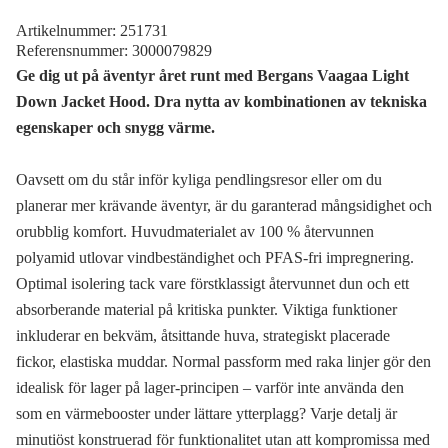
Artikelnummer:
251731
Referensnummer:
3000079829
Ge dig ut på äventyr året runt med Bergans Vaagaa Light
Down Jacket Hood. Dra nytta av kombinationen av tekniska
egenskaper och snygg värme.
Oavsett om du står inför kyliga pendlingsresor eller om du
planerar mer krävande äventyr, är du garanterad mångsidighet och
orubblig komfort. Huvudmaterialet av 100 % återvunnen
polyamid utlovar vindbeständighet och PFAS-fri impregnering.
Optimal isolering tack vare förstklassigt återvunnet dun och ett
absorberande material på kritiska punkter. Viktiga funktioner
inkluderar en bekväm, åtsittande huva, strategiskt placerade
fickor, elastiska muddar. Normal passform med raka linjer gör den
idealisk för lager på lager-principen – varför inte använda den
som en värmebooster under lättare ytterplagg? Varje detalj är
minutiöst konstruerad för funktionalitet utan att kompromissa med