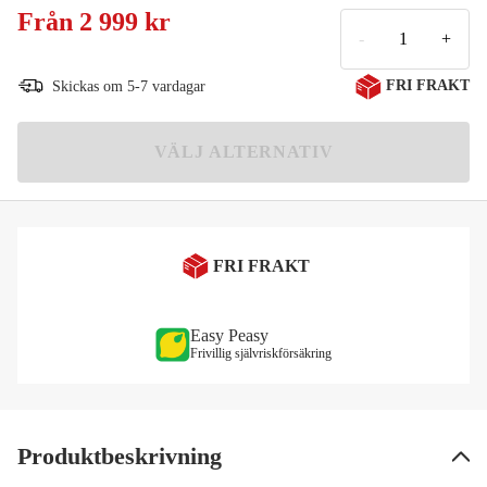
XS
Från
2 999 kr
Meddela mig
2 999 kr
-
+
S
FRI FRAKT
Skickas om 5-7 vardagar
2 999 kr
M
VÄLJ ALTERNATIV
2 999 kr
L
2 999 kr
XL
Meddela mig
FRI FRAKT
2 999 kr
Easy Peasy
Frivillig självriskförsäkring
Produktbeskrivning