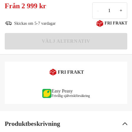
S
Från
2 999 kr
Meddela mig
2 999 kr
-
+
M
Meddela mig
FRI FRAKT
Skickas om 5-7 vardagar
2 999 kr
L
VÄLJ ALTERNATIV
2 999 kr
XL
Meddela mig
2 999 kr
XXL
Meddela mig
FRI FRAKT
2 999 kr
Easy Peasy
Frivillig självriskförsäkring
Produktbeskrivning