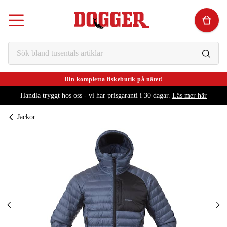
Din kompletta fiskebutik på nätet!
Handla tryggt hos oss - vi har prisgaranti i 30 dagar.
Läs mer här
Jackor