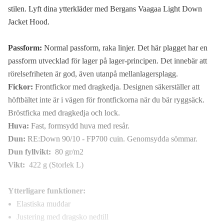
stilen. Lyft dina ytterkläder med Bergans Vaagaa Light Down
Jacket Hood.
Passform:
Normal passform, raka linjer. Det här plagget har en
passform utvecklad för lager på lager-principen. Det innebär att
rörelsefriheten är god, även utanpå mellanlagersplagg.
Fickor:
Frontfickor med dragkedja. Designen säkerställer att
höftbältet inte är i vägen för frontfickorna när du bär ryggsäck.
Bröstficka med dragkedja och lock.
Huva:
Fast, formsydd huva med resår.
Dun:
RE:Down 90/10 - FP700 cuin. Genomsydda sömmar.
Dun fyllvikt:
80 gr/m2
Vikt:
422 g (Storlek L)
Ytterligare funktioner:
Elastiska muddar
Justering med dragsko nedtill