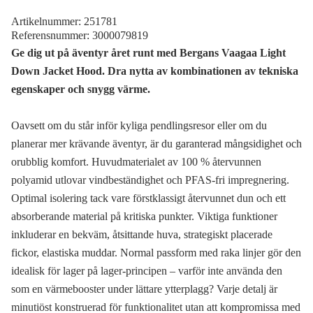
Artikelnummer:
251781
Referensnummer:
3000079819
Ge dig ut på äventyr året runt med Bergans Vaagaa Light
Down Jacket Hood. Dra nytta av kombinationen av tekniska
egenskaper och snygg värme.
Oavsett om du står inför kyliga pendlingsresor eller om du
planerar mer krävande äventyr, är du garanterad mångsidighet och
orubblig komfort. Huvudmaterialet av 100 % återvunnen
polyamid utlovar vindbeständighet och PFAS-fri impregnering.
Optimal isolering tack vare förstklassigt återvunnet dun och ett
absorberande material på kritiska punkter. Viktiga funktioner
inkluderar en bekväm, åtsittande huva, strategiskt placerade
fickor, elastiska muddar. Normal passform med raka linjer gör den
idealisk för lager på lager-principen – varför inte använda den
som en värmebooster under lättare ytterplagg? Varje detalj är
minutiöst konstruerad för funktionalitet utan att kompromissa med