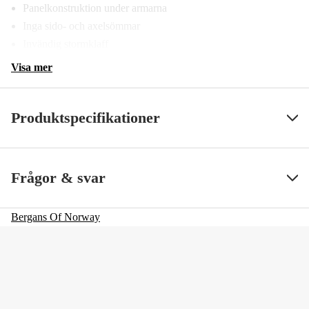
Panelkonstruktion under armarna
Inga sido- och axelsömmar
Invändig stormklaff
Visa mer
Produktspecifikationer
Färgton
Svart, Blå
Visa mindre
Frågor & svar
Dam/Herr
Herr
Bergans Of Norway