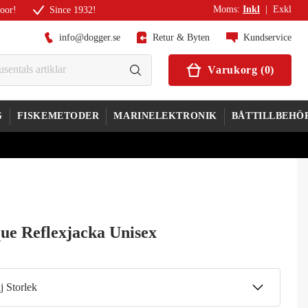
Moms
:
Inkl
|
Exkl
door!
Since 1932!
info@dogger.se
Retur & Byten
Kundservice
Varukorg
(
0
)
G
FISKEMETODER
MARINELEKTRONIK
BÅTTILLBEHÖ
que Reflexjacka Unisex
j Storlek