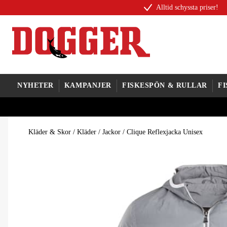
Alltid schyssta priser!
NYHETER
KAMPANJER
FISKESPÖN & RULLAR
F
Kläder & Skor
/
Kläder
/
Jackor
/
Clique Reflexjacka Unisex