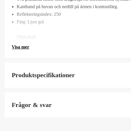
Kantband på huvan och nedtill på ärmen i kontrastfärg.
Reflekteringsindex: 250
Färg: Ljust grå
Måttabell
Visa mer
Produktspecifikationer
Färgton
Frågor & svar
Dam/Herr