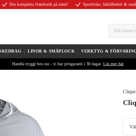
Din kompletta fiskebutik på nätet!
Sportfiske, båttillbehör & out
ISKEDRAG
LINOR & SMÅPLOCK
VERKTYG & FÖRVARIN
Handla tryggt hos oss - vi har prisgaranti i 30 dagar.
Läs mer här
Clique
Cli
Väl