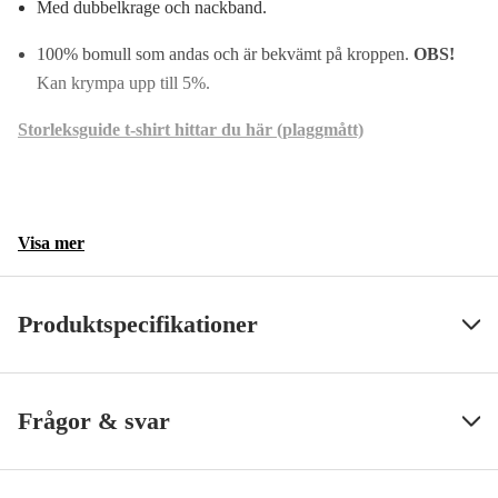
Med dubbelkrage och nackband.
100% bomull som andas och är bekvämt på kroppen.
OBS!
Kan krympa upp till 5%.
Storleksguide t-shirt hittar du här (plaggmått)
Visa mer
Produktspecifikationer
Färgton
Grön
Visa mindre
Frågor & svar
Dam/Herr
Herr