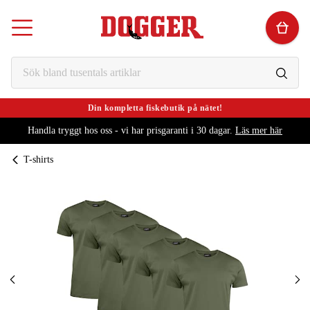
Din kompletta fiskebutik på nätet!
Handla tryggt hos oss - vi har prisgaranti i 30 dagar.
Läs mer här
T-shirts