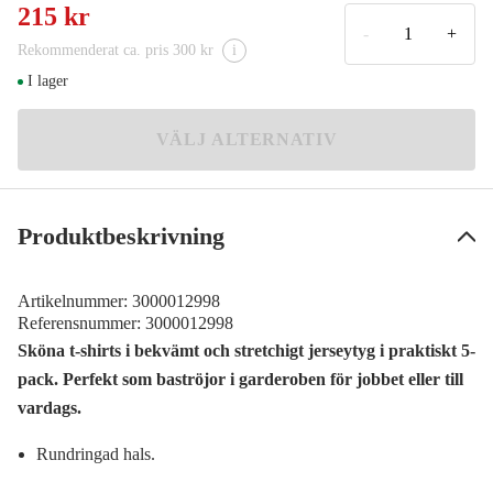
S
215 kr
69 kr
-
+
Rekommenderat ca. pris 300 kr
i
M
I lager
69 kr
L
VÄLJ ALTERNATIV
69 kr
XL
69 kr
Produktbeskrivning
XXL
69 kr
Artikelnummer:
3000012998
3XL
Referensnummer:
3000012998
69 kr
Sköna t-shirts i bekvämt och stretchigt jerseytyg i praktiskt 5-
pack. Perfekt som baströjor i garderoben för jobbet eller till
vardags.
Rundringad hals.