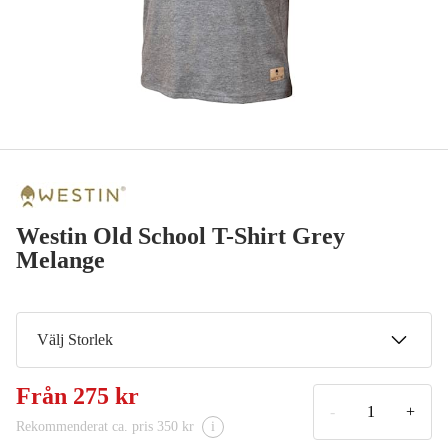
Westin Old School T-Shirt Grey
Melange
Välj Storlek
S
Från
275 kr
275 kr
-
+
Rekommenderat ca. pris 350 kr
i
M