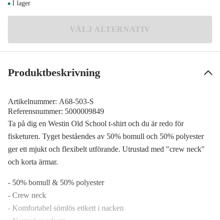
I lager
275 kr
L
VÄLJ ALTERNATIV
275 kr
XL
275 kr
Produktbeskrivning
XXL
275 kr
Artikelnummer:
A68-503-S
Referensnummer:
5000009849
Ta på dig en Westin Old School t-shirt och du är redo för
fisketuren. Tyget beståendes av 50% bomull och 50% polyester
ger ett mjukt och flexibelt utförande. Utrustad med "crew neck"
och korta ärmar.
- 50% bomull & 50% polyester
- Crew neck
- Komfortabel sömlös etikett i nacken