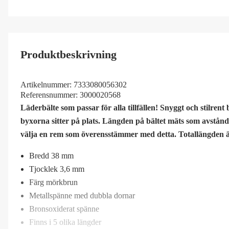
Produktbeskrivning
Artikelnummer:
7333080056302
Referensnummer:
3000020568
Läderbälte som passar för alla tillfällen! Snyggt och stilrent 
byxorna sitter på plats. Längden på bältet mäts som avstånde
välja en rem som överensstämmer med detta. Totallängden är
Bredd 38 mm
Tjocklek 3,6 mm
Färg mörkbrun
Metallspänne med dubbla dornar
Bronsoxiderat spänne
Finns i 5 olika längder