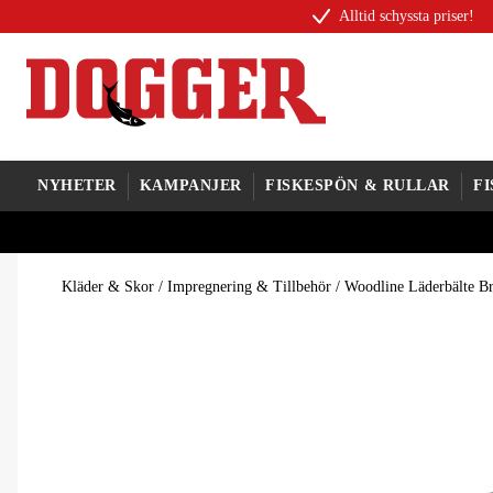
Alltid schyssta priser!
NYHETER
KAMPANJER
FISKESPÖN & RULLAR
F
Kläder & Skor
/
Impregnering & Tillbehör
/
Woodline Läderbälte B