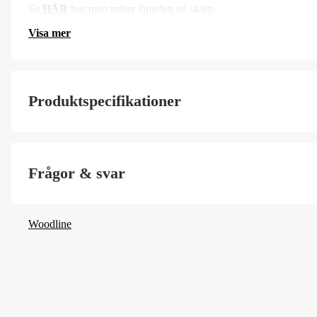
Se
HÄR
hur man mäter längden på skärp.
Visa mer
Produktspecifikationer
Färgton
Frågor & svar
Woodline