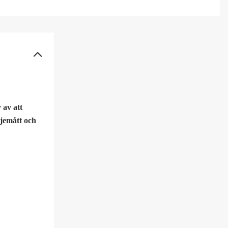
 av att
djemått och