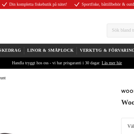
Din kompletta fiskebutik på nätet!
Sportfiske, båttillbehör & out
ISKEDRAG
LINOR & SMÅPLOCK
VERKTYG & FÖRVARIN
Handla tryggt hos oss - vi har prisgaranti i 30 dagar.
Läs mer här
runt
Woo
Väl