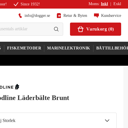
Moms
:
Inkl
|
Exkl
door!
Since 1932!
info@dogger.se
Retur & Byten
Kundservice
Varukorg
(
0
)
G
FISKEMETODER
MARINELEKTRONIK
BÅTTILLBEHÖ
dline Läderbälte Brunt
j Storlek