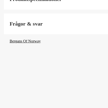
Size
Frågor & svar
Färgton
Dam/Herr
Bergans Of Norway