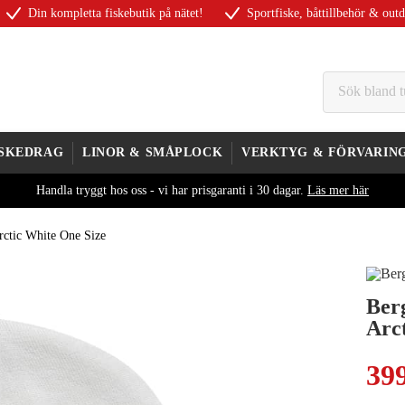
Din kompletta fiskebutik på nätet!
Sportfiske, båttillbehör & out
ISKEDRAG
LINOR & SMÅPLOCK
VERKTYG & FÖRVARIN
Handla tryggt hos oss - vi har prisgaranti i 30 dagar.
Läs mer här
rctic White One Size
Ber
Arc
39