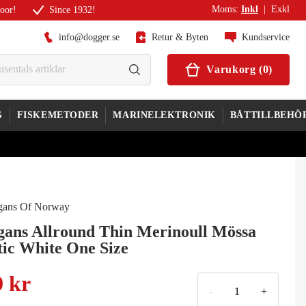
Moms
:
Inkl
|
Exkl
door!
Since 1932!
info@dogger.se
Retur & Byten
Kundservice
Varukorg
(
0
)
G
FISKEMETODER
MARINELEKTRONIK
BÅTTILLBEHÖ
gans Allround Thin Merinoull Mössa
tic White One Size
9 kr
-
+