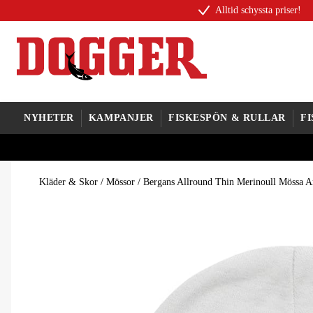
Alltid schyssta priser!
NYHETER
KAMPANJER
FISKESPÖN & RULLAR
F
Kläder & Skor
/
Mössor
/
Bergans Allround Thin Merinoull Mössa A