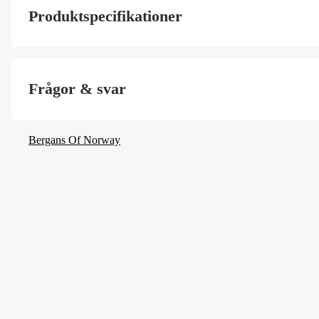
Produktspecifikationer
Size
Frågor & svar
Färgton
Dam/Herr
Bergans Of Norway