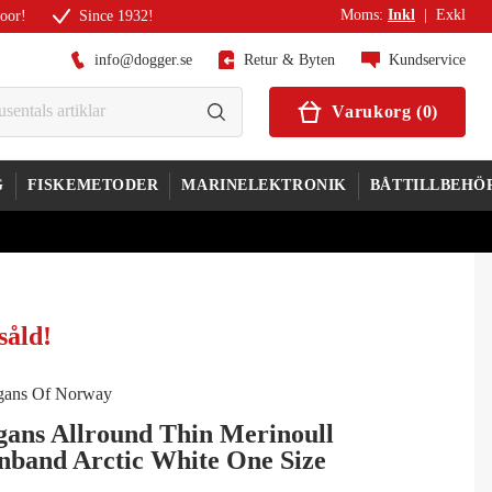
Moms
:
Inkl
|
Exkl
door!
Since 1932!
info@dogger.se
Retur & Byten
Kundservice
Varukorg
(
0
)
G
FISKEMETODER
MARINELEKTRONIK
BÅTTILLBEHÖ
såld
!
gans Allround Thin Merinoull
nband Arctic White One Size