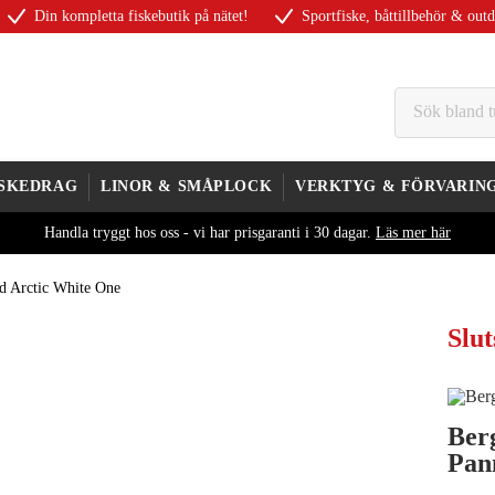
Din kompletta fiskebutik på nätet!
Sportfiske, båttillbehör & out
ISKEDRAG
LINOR & SMÅPLOCK
VERKTYG & FÖRVARIN
Handla tryggt hos oss - vi har prisgaranti i 30 dagar.
Läs mer här
d Arctic White One
Slut
Ber
Pan