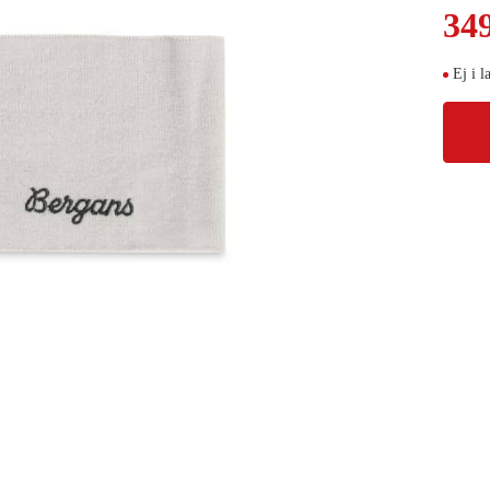
34
Ej i l