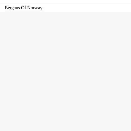
Bergans Of Norway
Färgton
Grön
Dam/Herr
Dam, Herr