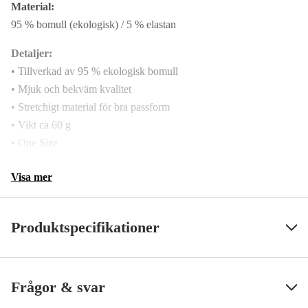
Material:
95 % bomull (ekologisk) / 5 % elastan
Detaljer:
• Tillverkad av 95 % ekologisk bomull
• Mjuk och bekväm kvalitet
• Stretchigt material för bra passform
• Vikt ca 60 g
• One Size
Visa mer
Produktspecifikationer
Size
One Size
Visa mindre
Frågor & svar
Color
Cool Mint