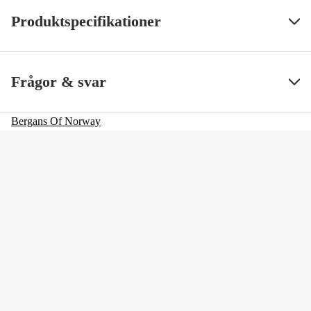
Produktspecifikationer
Size
One Size
Visa mindre
Frågor & svar
Färgton
Grön
Bergans Of Norway
Dam/Herr
Dam