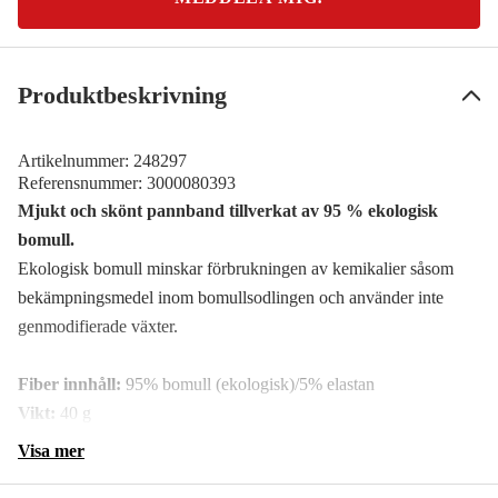
Produktbeskrivning
Artikelnummer:
248297
Referensnummer:
3000080393
Mjukt och skönt pannband tillverkat av 95 % ekologisk
bomull.
Ekologisk bomull minskar förbrukningen av kemikalier såsom
bekämpningsmedel inom bomullsodlingen och använder inte
genmodifierade växter.
Fiber innhåll:
95% bomull (ekologisk)/5% elastan
Vikt:
40 g
Visa mer