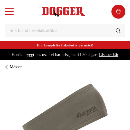
Din kompletta fiskebutik på nätet!
Handla tryggt hos oss - vi har prisgaranti i 30 dagar.
Läs mer här
Mössor