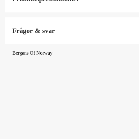
Size
Frågor & svar
Färgton
Dam/Herr
Bergans Of Norway