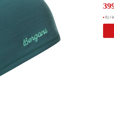
39
Ej i l