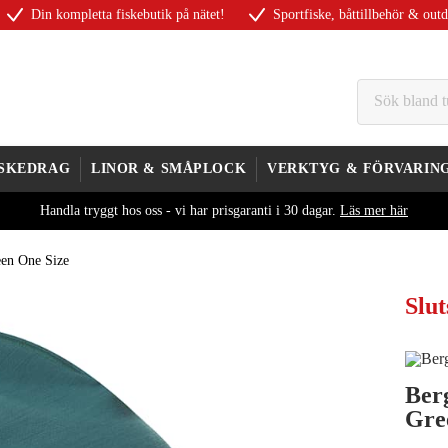
Din kompletta fiskebutik på nätet!
Sportfiske, båttillbehör & out
ISKEDRAG
LINOR & SMÅPLOCK
VERKTYG & FÖRVARIN
Handla tryggt hos oss - vi har prisgaranti i 30 dagar.
Läs mer här
een One Size
Slut
Ber
Gre