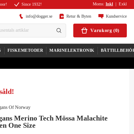
Moms
:
Inkl
|
Exkl
door!
Since 1932!
info@dogger.se
Retur & Byten
Kundservice
Varukorg
(
0
)
G
FISKEMETODER
MARINELEKTRONIK
BÅTTILLBEHÖ
såld
!
gans Merino Tech Mössa Malachite
en One Size