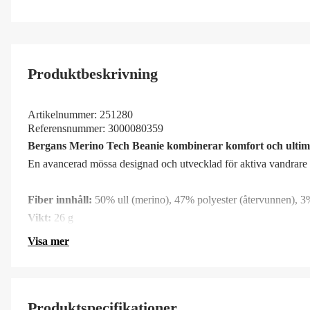
Produktbeskrivning
Artikelnummer:
251280
Referensnummer:
3000080359
Bergans Merino Tech Beanie kombinerar komfort och ultimat 
En avancerad mössa designad och utvecklad för aktiva vandrare s
Fiber innhåll:
50% ull (merino), 47% polyester (återvunnen), 3
Vikt:
26 g
Visa mer
Produktspecifikationer