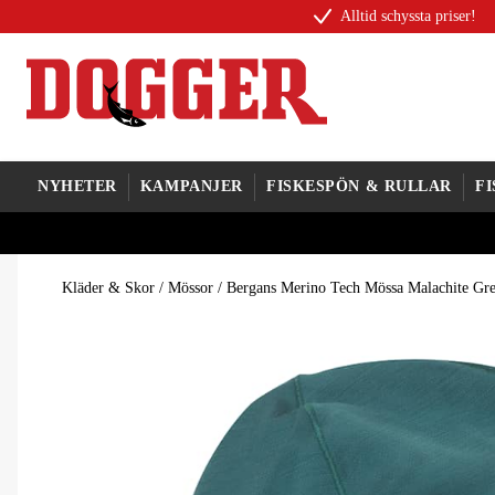
Alltid schyssta priser!
NYHETER
KAMPANJER
FISKESPÖN & RULLAR
F
Kläder & Skor
/
Mössor
/
Bergans Merino Tech Mössa Malachite Gr