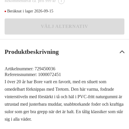
Rekommenderat ca. pris 999 kr
i
37
Meddela mig
689 kr
Beräknat i lager 2026-09-15
38
Meddela mig
VÄLJ ALTERNATIV
689 kr
39
Meddela mig
689 kr
Produktbeskrivning
40
Meddela mig
689 kr
Artikelnummer:
729450036
41
Meddela mig
Referensnummer:
1000072451
689 kr
I över 20 år har Bore varit en favorit, med en siluett som
42
Meddela mig
omedelbart förknippas med Tretorn. Den här varma, fodrade
689 kr
vinterstöveln med förstärkt i tå och häl i PVC-fritt naturgummi är
43
utrustad med justerbara muddar, snabbtorkande foder och kraftiga
Meddela mig
689 kr
sulor som ger bra grepp när det är halt. En tålig klassiker som står
44
sig i alla väder.
Meddela mig
689 kr