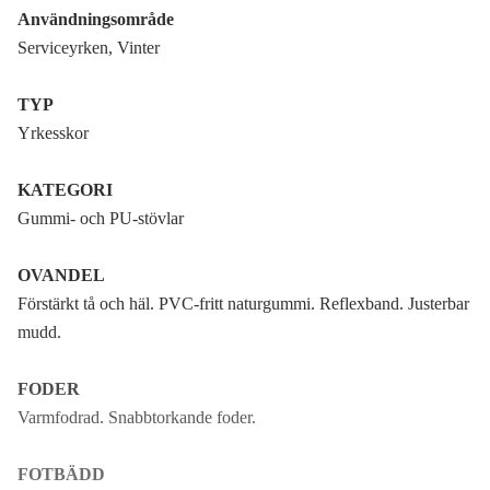
45
Användningsområde
Meddela mig
689 kr
Serviceyrken, Vinter
46
Meddela mig
689 kr
TYP
Yrkesskor
47
Meddela mig
689 kr
KATEGORI
48
Meddela mig
Gummi- och PU-stövlar
689 kr
49
OVANDEL
Meddela mig
689 kr
Förstärkt tå och häl. PVC-fritt naturgummi. Reflexband. Justerbar
50
mudd.
Meddela mig
689 kr
FODER
Varmfodrad. Snabbtorkande foder.
FOTBÄDD