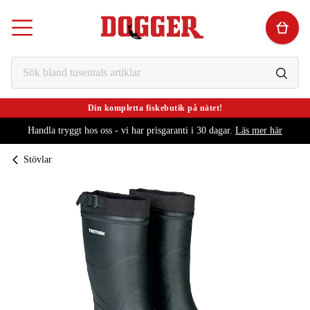
Din kompletta fiskebutik på nätet!
Handla tryggt hos oss - vi har prisgaranti i 30 dagar.
Läs mer här
Stövlar