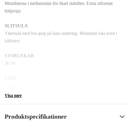
Metallskena i mellansulan för ökad stabilitet. Extra utformat
hälgrepp.
SLITSULA
Yttersula med bra grep på hala underlag. Mönstrad sula även i
hålfoten.
STORLEKAR
36-50
LÄST
Rymlig.
Visa mer
Produktspecifikationer