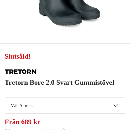
Slutsåld
!
Tretorn Bore 2.0 Svart Gummistövel
Välj Storlek
36
Från
689 kr
Meddela mig
689 kr