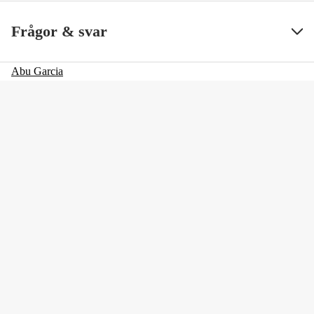
Color
Svart
Visa mindre
Frågor & svar
Färgton
Svart
Abu Garcia
Dam/Herr
Unisex