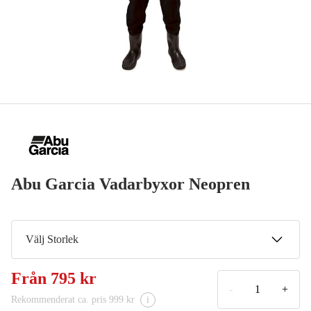
Abu Garcia Vadarbyxor Neopren
Välj Storlek
40-41
Från
795 kr
795 kr
-
+
Rekommenderat ca. pris 999 kr
i
42-43