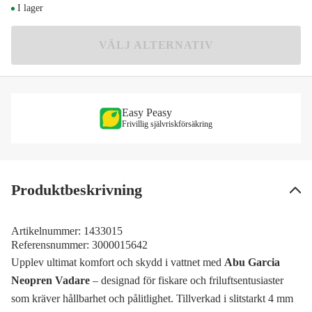
I lager
795 kr
44-45
VÄLJ ALTERNATIV
795 kr
46-47
795 kr
Easy Peasy
Frivillig självriskförsäkring
Produktbeskrivning
Artikelnummer:
1433015
Referensnummer:
3000015642
Upplev ultimat komfort och skydd i vattnet med
Abu Garcia
Neopren Vadare
– designad för fiskare och friluftsentusiaster
som kräver hållbarhet och pålitlighet. Tillverkad i slitstarkt 4 mm