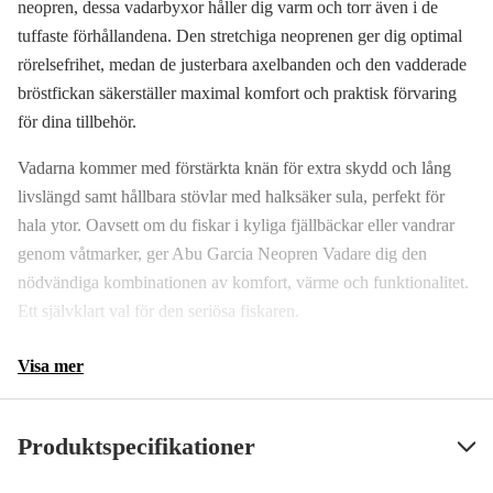
neopren, dessa vadarbyxor håller dig varm och torr även i de
tuffaste förhållandena. Den stretchiga neoprenen ger dig optimal
rörelsefrihet, medan de justerbara axelbanden och den vadderade
bröstfickan säkerställer maximal komfort och praktisk förvaring
för dina tillbehör.
Vadarna kommer med förstärkta knän för extra skydd och lång
livslängd samt hållbara stövlar med halksäker sula, perfekt för
hala ytor. Oavsett om du fiskar i kyliga fjällbäckar eller vandrar
genom våtmarker, ger Abu Garcia Neopren Vadare dig den
nödvändiga kombinationen av komfort, värme och funktionalitet.
Ett självklart val för den seriösa fiskaren.
Visa mer
Produktspecifikationer