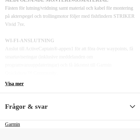
Fästen för lutning/vridning samt material och kabel för montering
på akterspegel och trollingmotor följer med fishfindern STRIKER
Vivid 7sv.
WI-FI-ANSLUTNING
Anslut till ActiveCaptain®-appen1 för att föra över waypoints, få
smartaviseringar (inklusive meddelanden om
programvaruuppdateringar) och få åtkomst till Garmin
Quickdraw™ Community.
Visa mer
Frågor & svar
Garmin