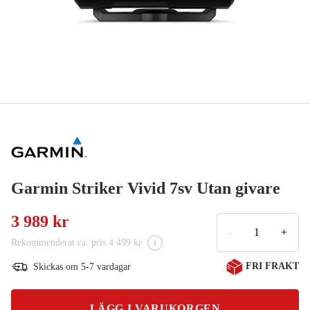
Garmin Striker Vivid 7sv Utan givare
3 989 kr
-
+
Rekommenderat ca. pris 4 499 kr
i
FRI FRAKT
Skickas om 5-7 vardagar
LÄGG I VARUKORGEN