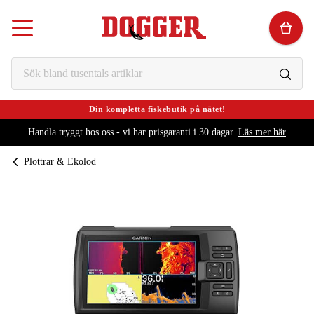
Din kompletta fiskebutik på nätet!
Handla tryggt hos oss - vi har prisgaranti i 30 dagar.
Läs mer här
Plottrar & Ekolod