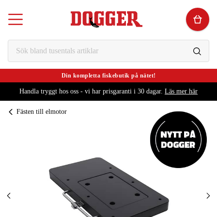
Din kompletta fiskebutik på nätet!
Handla tryggt hos oss - vi har prisgaranti i 30 dagar.
Läs mer här
Fästen till elmotor