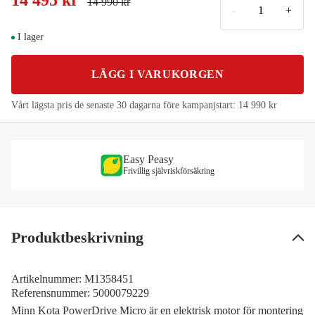
14 495 kr
14 990 kr
-
+
I lager
LÄGG I VARUKORGEN
Vårt lägsta pris de senaste 30 dagarna före kampanjstart:
14 990 kr
Easy Peasy
Frivillig självriskförsäkring
Produktbeskrivning
Artikelnummer:
M1358451
Referensnummer:
5000079229
Minn Kota PowerDrive Micro är en elektrisk motor för montering