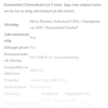
Humminbird Ethernetkabel på 9 meter. Inga extra adaptrar krävs
om du har en ledig nätverksport på ditt ekolod.
Micro Remote (Advanced GPS) / Smartphone
Styrning
via APP / Humminbird Ekolod*
Saltvattenbestä
Nej
ndig
Inbyggd givare
Nej
Rekommender
60A (MKR-27 Automatsäkring)
ad säkring
Kompatibla sn
MKA-21
abbfästen
Propeller
Power Prop (MKP-37)
Batterimätare
På motors bas
Motortyp
Dragkraft
Rigglängd
Vikt
45 lb / 20,5 kg
54 tum
PowerDrive 45 MR 54″
17 kg
(12V)
137 cm