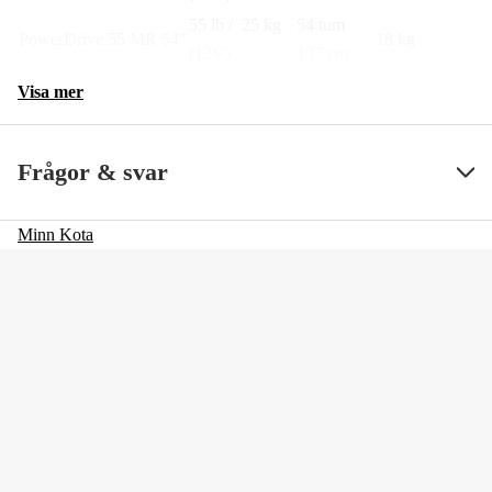
55 lb / 25 kg
54 tum
PowerDrive 55 MR 54″
18 kg
(12V)
137 cm
Visa mer
Frågor & svar
Minn Kota