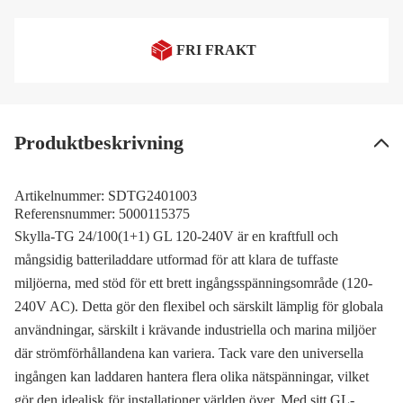
FRI FRAKT
Produktbeskrivning
Artikelnummer:
SDTG2401003
Referensnummer:
5000115375
Skylla-TG 24/100(1+1) GL 120-240V är en kraftfull och
mångsidig batteriladdare utformad för att klara de tuffaste
miljöerna, med stöd för ett brett ingångsspänningsområde (120-
240V AC). Detta gör den flexibel och särskilt lämplig för globala
användningar, särskilt i krävande industriella och marina miljöer
där strömförhållandena kan variera. Tack vare den universella
ingången kan laddaren hantera flera olika nätspänningar, vilket
gör den idealisk för installationer världen över. Med sitt GL-