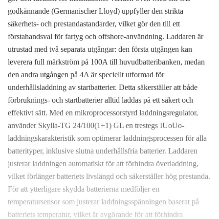
godkännande (Germanischer Lloyd) uppfyller den strikta
säkerhets- och prestandastandarder, vilket gör den till ett
förstahandsval för fartyg och offshore-användning. Laddaren är
utrustad med två separata utgångar: den första utgången kan
leverera full märkström på 100A till huvudbatteribanken, medan
den andra utgången på 4A är speciellt utformad för
underhållsladdning av startbatterier. Detta säkerställer att både
förbruknings- och startbatterier alltid laddas på ett säkert och
effektivt sätt. Med en mikroprocessorstyrd laddningsregulator,
använder Skylla-TG 24/100(1+1) GL en trestegs IUoUo-
laddningskarakteristik som optimerar laddningsprocessen för alla
batterityper, inklusive slutna underhållsfria batterier. Laddaren
justerar laddningen automatiskt för att förhindra överladdning,
vilket förlänger batteriets livslängd och säkerställer hög prestanda.
För att ytterligare skydda batterierna medföljer en
temperatursensor som justerar laddningsspänningen baserat på
batteriets temperatur, vilket är avgörande för att förhindra