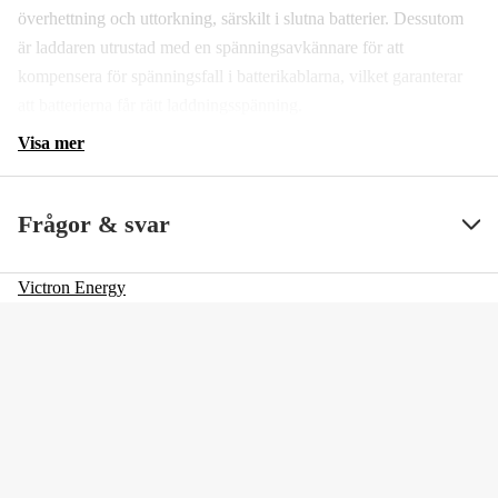
överhettning och uttorkning, särskilt i slutna batterier. Dessutom
är laddaren utrustad med en spänningsavkännare för att
kompensera för spänningsfall i batterikablarna, vilket garanterar
att batterierna får rätt laddningsspänning.
Visa mer
Frågor & svar
Victron Energy