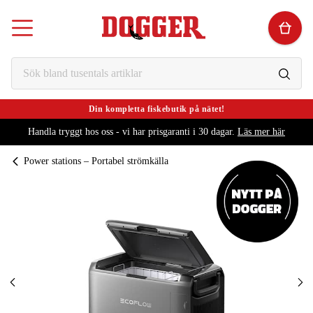
Din kompletta fiskebutik på nätet!
Handla tryggt hos oss - vi har prisgaranti i 30 dagar.
Läs mer här
Power stations – Portabel strömkälla