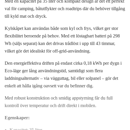
Med en kapacitet på 35 liter och kompakt design är det ett perfekt
val för camping, båtutflykter och roadtrips där du behöver tillgång
till kyld mat och dryck.
Kylskåpet kan användas både som kyl och frys, vilket ger stor
flexibilitet beroende på behov. Med ett löstagbart batteri på 298
Wh (säljs separat) kan det drivas trådlöst i upp till 43 timmar,
vilket gör det idealiskt för off-grid-användning.
Den energieffektiva driften på endast cirka 0,18 kWh per dygn i
Eco-läge ger lång användningstid, samtidigt som flera
laddningsalternativ – via vägguttag, bil eller solpanel – gör det
enkelt att hålla igång oavsett var du befinner dig.
Med robust konstruktion och smidig appstyrning får du full
kontroll över temperatur och drift direkt i mobilen.
Egenskaper:
Kapacitet: 35 liter