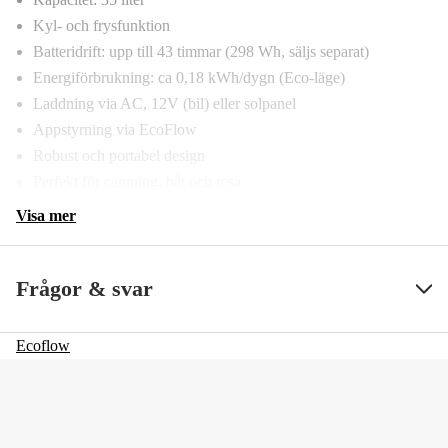
Kyl- och frysfunktion
Batteridrift: upp till 43 timmar (298 Wh, säljs separat)
Energiförbrukning: ca 0,18 kWh/dygn (Eco-läge)
Laddning via AC, 12V (bil) eller solpanel
Appstyrning via EcoFlow
Robust och portabel design
Perfekt för camping, båt och resa
Visa mer
Frågor & svar
Ecoflow