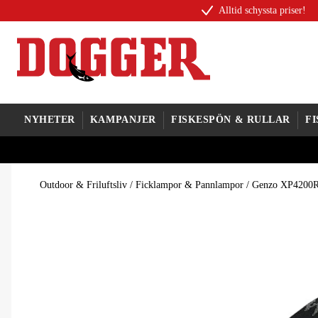
Alltid schyssta priser!
NYHETER
KAMPANJER
FISKESPÖN & RULLAR
F
Outdoor & Friluftsliv
/
Ficklampor & Pannlampor
/
Genzo XP4200R