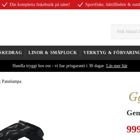
Din kompletta fiskebutik på nätet!
Sportfiske, båttillbehör & out
ISKEDRAG
LINOR & SMÅPLOCK
VERKTYG & FÖRVARIN
Handla tryggt hos oss - vi har prisgaranti i 30 dagar.
Läs mer här
 Pannlampa
Gen
99