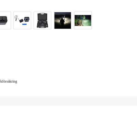
iskförsäkring