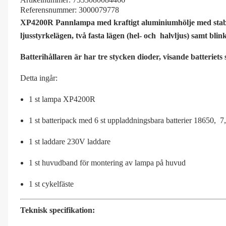
Referensnummer:
3000079778
XP4200R Pannlampa med kraftigt aluminiumhölje med stabilt 
ljusstyrkelägen, två fasta lägen (hel- och halvljus) samt blin
Batterihållaren är har tre stycken dioder, visande batteriets 
Detta ingår:
1 st lampa XP4200R
1 st batteripack med 6 st uppladdningsbara batterier 18650,
1 st laddare 230V laddare
1 st huvudband för montering av lampa på huvud
1 st cykelfäste
Teknisk specifikation: