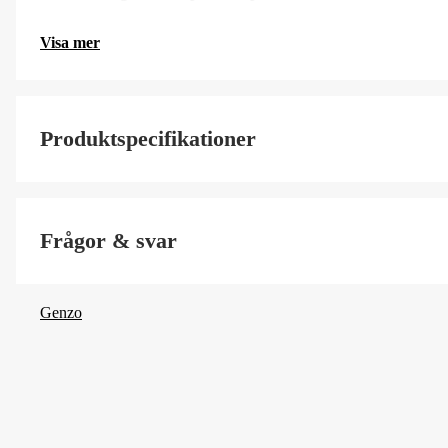
Visa mer
Produktspecifikationer
Ljuslängd
Frågor & svar
Ljusflöde
Kapslingsklass
Genzo
LED
Batterimodell
Vikt utan batteri