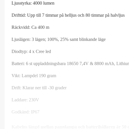
Ljusstyrka: 4000 lumen
Drifttid: Upp till 7 timmar på helljus och 80 timmar på halvljus
Räckvidd: Ca 400 m
Ljuslägen: 3 lägen; 100%, 25% samt blinkande läge
Diodtyp: 4 x Cree led
Batteri: 6 st uppladdningsbara 18650 7,4V & 8800 mAh, Lithiu
Vikt: Lampdel 190 gram
Drift: Klarar ner till -30 grader
Laddare: 230V
Godkänd: IP67
Kabelns längd mellan pannlampa och batterihållaren är 50 c