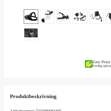
Easy Peasy
Frivillig självr
Produktbeskrivning
Artikelnummer:
7333080084466