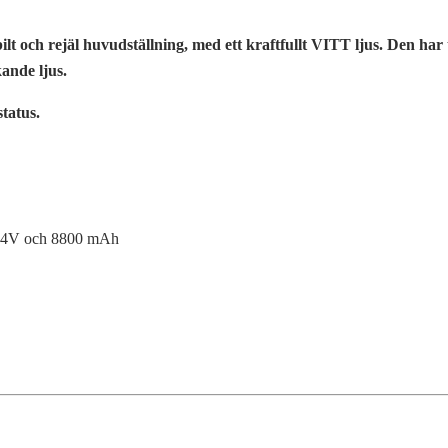
och rejäl huvudställning, med ett kraftfullt VITT ljus. Den har 
kande ljus.
status.
 7,4V och 8800 mAh