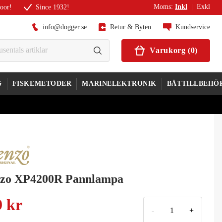
Moms
:
Inkl
|
Exkl
door!
Since 1932!
info@dogger.se
Retur & Byten
Kundservice
Varukorg
(
0
)
G
FISKEMETODER
MARINELEKTRONIK
BÅTTILLBEHÖ
zo XP4200R Pannlampa
9 kr
-
+