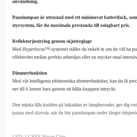
användning.
Pannlampan är utrustad med ett minimerat batterifack, som 
styrsystem, får du maximala prestanda till oslagbart pris.
Reflektorjustering genom skjutreglage
Med Hyperfocus™-systemet ställer du enkelt in om du vill ha pun
effektivitet mellan perfekt arbetsljus eller en mycket smal intensi
Dimmerfunktion
Med vår intelligenta elektroniska dimmerfunktion, kan du få precis 
ner till 6 lumen bara genom att hålla knappen intryckt.
Den mjuka lilla kudden på baksidan av lamphuvudet, ger dig ext
panna med skavsår, när du bär pannlampan under längre tidsperi
LED: 1 CREE Power Chip