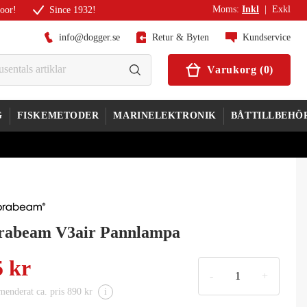
Moms
:
Inkl
|
Exkl
door!
Since 1932!
info@dogger.se
Retur & Byten
Kundservice
Varukorg
(
0
)
G
FISKEMETODER
MARINELEKTRONIK
BÅTTILLBEHÖ
rabeam V3air Pannlampa
5 kr
-
+
enderat ca. pris 890 kr
i