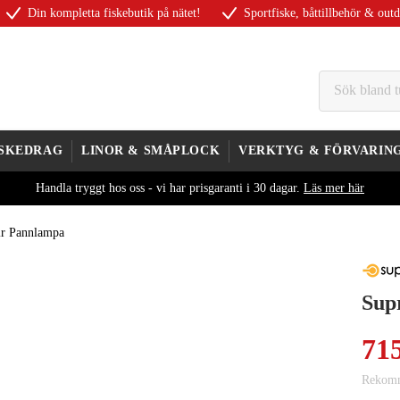
Din kompletta fiskebutik på nätet!
Sportfiske, båttillbehör & out
ISKEDRAG
LINOR & SMÅPLOCK
VERKTYG & FÖRVARIN
Handla tryggt hos oss - vi har prisgaranti i 30 dagar.
Läs mer här
r Pannlampa
Sup
71
Rekomm