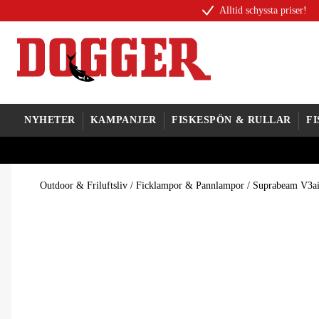
Alltid schyssta priser!
NYHETER
KAMPANJER
FISKESPÖN & RULLAR
F
Outdoor & Friluftsliv
/
Ficklampor & Pannlampor
/
Suprabeam V3ai