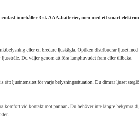
endast innehåller 3 st. AAA-batterier, men med ett smart elektron
ktbelysning eller en bredare ljuskägla. Optiken distribuerar ljuset me
v ljusstråle. Du väljer genom att föra lamphuvudet fram eller tillbaka.
rätt ljusintensitet för varje belysningssituation. Du dimrar ljuset stegl
ra komfort vid kontakt mot pannan. Du behöver inte längre bekymra dig
oder.