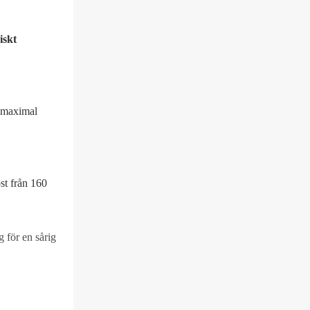
iskt
d maximal
öst från 160
 för en sårig