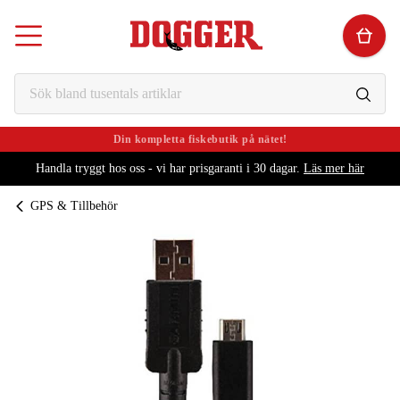
Din kompletta fiskebutik på nätet!
Handla tryggt hos oss - vi har prisgaranti i 30 dagar.
Läs mer här
GPS & Tillbehör