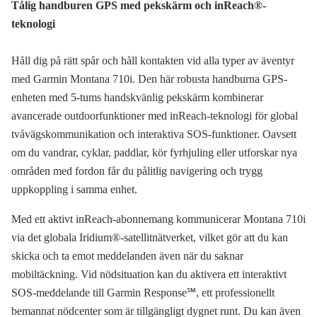
Tålig handburen GPS med pekskärm och inReach®-
teknologi
Håll dig på rätt spår och håll kontakten vid alla typer av äventyr
med Garmin Montana 710i. Den här robusta handburna GPS-
enheten med 5-tums handskvänlig pekskärm kombinerar
avancerade outdoorfunktioner med inReach-teknologi för global
tvåvägskommunikation och interaktiva SOS-funktioner. Oavsett
om du vandrar, cyklar, paddlar, kör fyrhjuling eller utforskar nya
områden med fordon får du pålitlig navigering och trygg
uppkoppling i samma enhet.
Med ett aktivt inReach-abonnemang kommunicerar Montana 710i
via det globala Iridium®-satellitnätverket, vilket gör att du kan
skicka och ta emot meddelanden även när du saknar
mobiltäckning. Vid nödsituation kan du aktivera ett interaktivt
SOS-meddelande till Garmin Response℠, ett professionellt
bemannat nödcenter som är tillgängligt dygnet runt. Du kan även