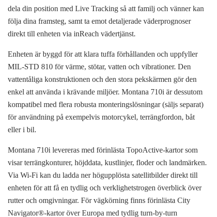
dela din position med Live Tracking så att familj och vänner kan
följa dina framsteg, samt ta emot detaljerade väderprognoser
direkt till enheten via inReach vädertjänst.
Enheten är byggd för att klara tuffa förhållanden och uppfyller
MIL-STD 810 för värme, stötar, vatten och vibrationer. Den
vattentåliga konstruktionen och den stora pekskärmen gör den
enkel att använda i krävande miljöer. Montana 710i är dessutom
kompatibel med flera robusta monteringslösningar (säljs separat)
för användning på exempelvis motorcykel, terrängfordon, båt
eller i bil.
Montana 710i levereras med förinlästa TopoActive-kartor som
visar terrängkonturer, höjddata, kustlinjer, floder och landmärken.
Via Wi-Fi kan du ladda ner högupplösta satellitbilder direkt till
enheten för att få en tydlig och verklighetstrogen överblick över
rutter och omgivningar. För vägkörning finns förinlästa City
Navigator®-kartor över Europa med tydlig turn-by-turn