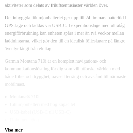
aktiviteter som delats av friluftsentusiaster världen över.
Det inbyggda litiumjonbatteriet ger upp till 24 timmars batteritid i
GPS-läge och laddas via USB-C. I expeditionsläge med ultralåg
energiförbrukning kan enheten spåra i mer än två veckor mellan
laddningarna, vilket gör den till en idealisk följeslagare på längre
äventyr långt från eluttag.
Garmin Montana 710i är en komplett navigations- och
kommunikationslösning för dig som vill utforska världen med
både frihet och trygghet, oavsett terräng och avstånd till närmaste
mobilmast.
Montana® 710i
Litiumjonbatteri med hög kapacitet
USB-kabel (USB-C till USB-C)
Dokumentation
Visa mer