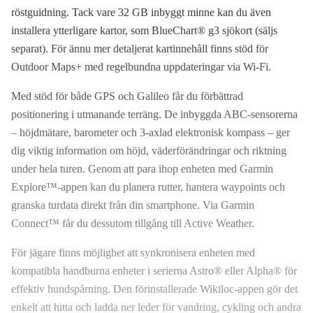
röstguidning. Tack vare 32 GB inbyggt minne kan du även
installera ytterligare kartor, som BlueChart® g3 sjökort (säljs
separat). För ännu mer detaljerat kartinnehåll finns stöd för
Outdoor Maps+ med regelbundna uppdateringar via Wi-Fi.
Med stöd för både GPS och Galileo får du förbättrad
positionering i utmanande terräng. De inbyggda ABC-sensorerna
– höjdmätare, barometer och 3-axlad elektronisk kompass – ger
dig viktig information om höjd, väderförändringar och riktning
under hela turen. Genom att para ihop enheten med Garmin
Explore™-appen kan du planera rutter, hantera waypoints och
granska turdata direkt från din smartphone. Via Garmin
Connect™ får du dessutom tillgång till Active Weather.
För jägare finns möjlighet att synkronisera enheten med
kompatibla handburna enheter i serierna Astro® eller Alpha® för
effektiv hundspårning. Den förinstallerade Wikiloc-appen gör det
enkelt att hitta och ladda ner leder för vandring, cykling och andra