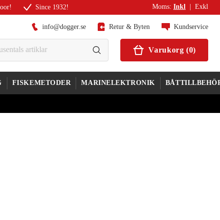
Moms
:
Inkl
|
Exkl
door!
Since 1932!
info@dogger.se
Retur & Byten
Kundservice
Varukorg
(
0
)
G
FISKEMETODER
MARINELEKTRONIK
BÅTTILLBEHÖ