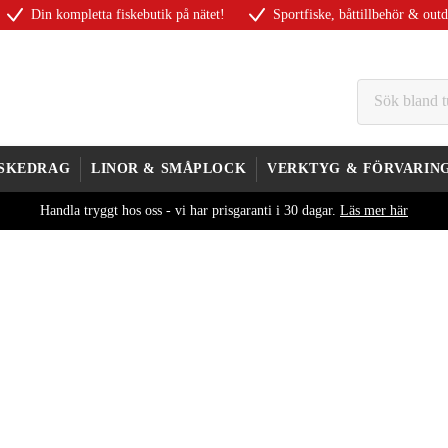
Din kompletta fiskebutik på nätet!
Sportfiske, båttillbehör & out
ISKEDRAG
LINOR & SMÅPLOCK
VERKTYG & FÖRVARIN
Handla tryggt hos oss - vi har prisgaranti i 30 dagar.
Läs mer här