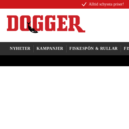
Alltid schyssta priser!
NYHETER
KAMPANJER
FISKESPÖN & RULLAR
F